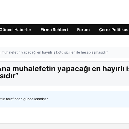
Güncel Haberler
Firma Rehberi
Forum
Çerez Politikas
halefetin yapacağı en hayırlı iş kötü sicilleri ile hesaplaşmasıdır”
a muhalefetin yapacağı en hayırlı i
sıdır”
min
tarafından güncellenmiştir.