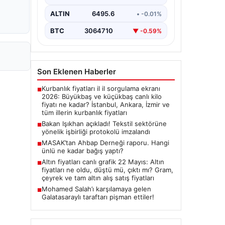
imza törenine Çalışma ve Sosyal
Güvenlik Bakanı Vedat Işıkhan ile…
ALTIN
6495.6
• -0.01%
BTC
3064710
▼ -0.59%
Son Eklenen Haberler
Kurbanlık fiyatları il il sorgulama ekranı
■
2026: Büyükbaş ve küçükbaş canlı kilo
fiyatı ne kadar? İstanbul, Ankara, İzmir ve
tüm illerin kurbanlık fiyatları
Bakan Işıkhan açıkladı! Tekstil sektörüne
■
yönelik işbirliği protokolü imzalandı
MASAK’tan Ahbap Derneği raporu. Hangi
■
ünlü ne kadar bağış yaptı?
Altın fiyatları canlı grafik 22 Mayıs: Altın
■
fiyatları ne oldu, düştü mü, çıktı mı? Gram,
çeyrek ve tam altın alış satış fiyatları
Mohamed Salah’ı karşılamaya gelen
■
Galatasaraylı taraftarı pişman ettiler!