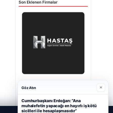
Son Eklenen Firmalar
Prenses Night Club
×
Göz Atın
Nisan 29, 2026
Cumhurbaşkanı Erdoğan: “Ana
muhalefetin yapacağı en hayırlı iş kötü
sicilleri ile hesaplaşmasıdır”