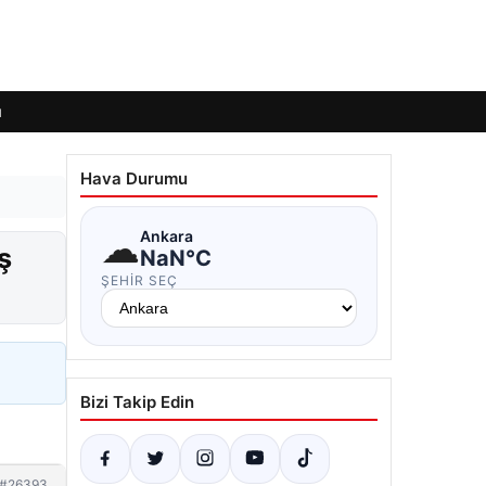
ı
Hava Durumu
☁
Ankara
ş
NaN°C
ŞEHIR SEÇ
Bizi Takip Edin
#26393