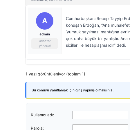
Cumhurbaşkanı Recep Tayyip Erdoğ
A
konuşan Erdoğan, “Ana muhalefet 
‘yumruk sayılmaz’ mantığına evrilm
admin
çok daha büyük bir yanlıştır. Ana 
Anahtar
sicilleri ile hesaplaşmalıdır” dedi.
yönetici
1 yazı görüntüleniyor (toplam 1)
Bu konuyu yanıtlamak için giriş yapmış olmalısınız.
Kullanıcı adı:
Parola: