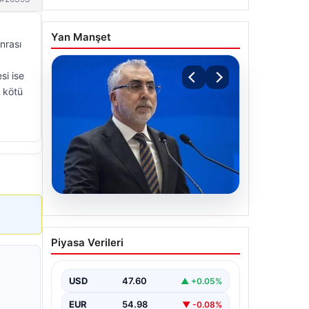
Yan Manşet
nrası
si ise
a kötü
07.08.2026
Bakan Işıkhan açıkladı!
Piyasa Verileri
Tekstil sektörüne yönelik
işbirliği protokolü
imzalandı
USD
47.60
▲ +0.05%
Bakanlıktan yapılan açıklamaya göre,
EUR
54.98
▼ -0.08%