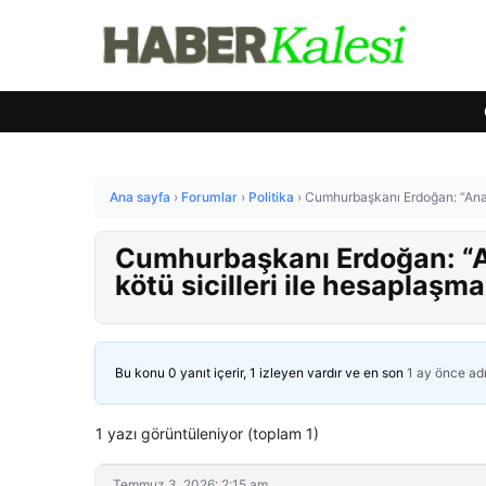
Ana sayfa
›
Forumlar
›
Politika
›
Cumhurbaşkanı Erdoğan: “Ana mu
Cumhurbaşkanı Erdoğan: “An
kötü sicilleri ile hesaplaşma
Bu konu 0 yanıt içerir, 1 izleyen vardır ve en son
1 ay önce
ad
1 yazı görüntüleniyor (toplam 1)
Temmuz 3, 2026: 2:15 am