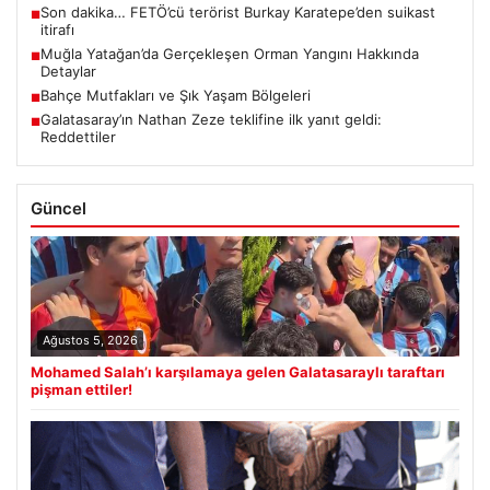
Son dakika… FETÖ’cü terörist Burkay Karatepe’den suikast
■
itirafı
Muğla Yatağan’da Gerçekleşen Orman Yangını Hakkında
■
Detaylar
Bahçe Mutfakları ve Şık Yaşam Bölgeleri
■
Galatasaray’ın Nathan Zeze teklifine ilk yanıt geldi:
■
Reddettiler
Güncel
Ağustos 5, 2026
Mohamed Salah’ı karşılamaya gelen Galatasaraylı taraftarı
pişman ettiler!