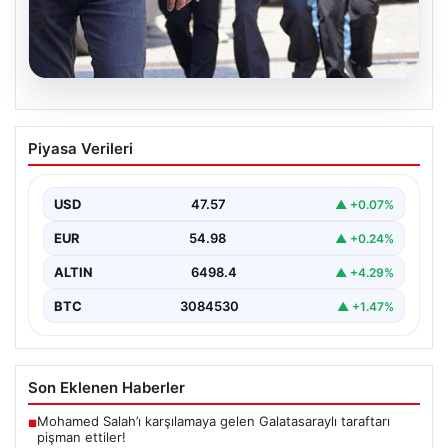
05.08.2026
Son dakika… FETÖ’cü terörist Burkay
Piyasa Verileri
Karatepe’den suikast itirafı
Muğla Cumhuriyet Başsavcılığı koordinesinde
Afyonkarahisar, Eskişehir ve Muğla emniyet
USD
47.57
▲ +0.07%
müdürlüklerince yürütülen ortak çalışma sonucu…
EUR
54.98
▲ +0.24%
ALTIN
6498.4
▲ +4.29%
BTC
3084530
▲ +1.47%
Son Eklenen Haberler
Mohamed Salah’ı karşılamaya gelen Galatasaraylı taraftarı
■
pişman ettiler!