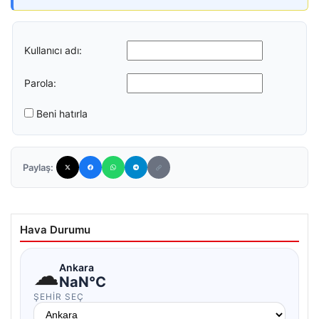
Kullanıcı adı:
Parola:
Beni hatırla
Paylaş:
Hava Durumu
☁
Ankara
NaN°C
ŞEHIR SEÇ