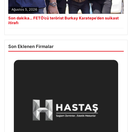
Ağustos 5, 2026
Son dakika… FETÖ’cü terörist Burkay Karatepe’den suikast
itirafı
Son Eklenen Firmalar