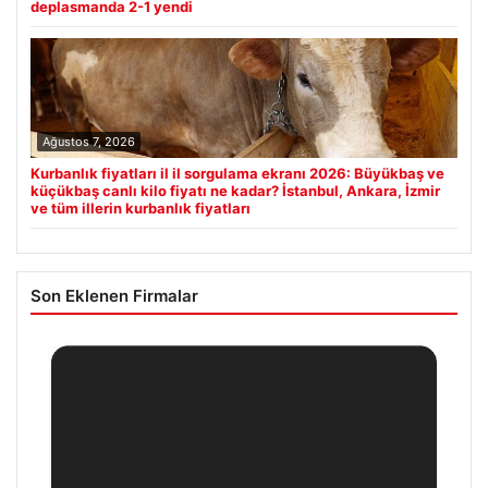
deplasmanda 2-1 yendi
Ağustos 7, 2026
Kurbanlık fiyatları il il sorgulama ekranı 2026: Büyükbaş ve
küçükbaş canlı kilo fiyatı ne kadar? İstanbul, Ankara, İzmir
ve tüm illerin kurbanlık fiyatları
Son Eklenen Firmalar