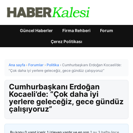
Güncel Haberler
Firma Rehberi
Forum
Çerez Politikası
Ana sayfa
›
Forumlar
›
Politika
›
Cumhurbaşkanı Erdoğan Kocaeli’de:
“Çok daha iyi yerlere geleceğiz, gece gündüz çalışıyoruz”
Cumhurbaşkanı Erdoğan
Kocaeli’de: “Çok daha iyi
yerlere geleceğiz, gece gündüz
çalışıyoruz”
Bu konu 0 yanıt içerir, 1 izleyen vardır ve en son
2 ay 3 hafta önce