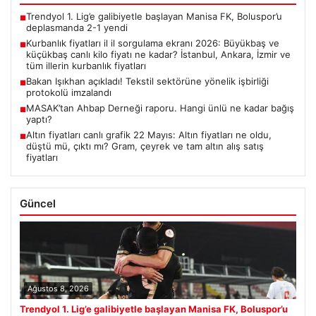
Trendyol 1. Lig’e galibiyetle başlayan Manisa FK, Boluspor’u
■
deplasmanda 2-1 yendi
Kurbanlık fiyatları il il sorgulama ekranı 2026: Büyükbaş ve
■
küçükbaş canlı kilo fiyatı ne kadar? İstanbul, Ankara, İzmir ve
tüm illerin kurbanlık fiyatları
Bakan Işıkhan açıkladı! Tekstil sektörüne yönelik işbirliği
■
protokolü imzalandı
MASAK’tan Ahbap Derneği raporu. Hangi ünlü ne kadar bağış
■
yaptı?
Altın fiyatları canlı grafik 22 Mayıs: Altın fiyatları ne oldu,
■
düştü mü, çıktı mı? Gram, çeyrek ve tam altın alış satış
fiyatları
Güncel
Ağustos 8, 2026
Trendyol 1. Lig’e galibiyetle başlayan Manisa FK, Boluspor’u