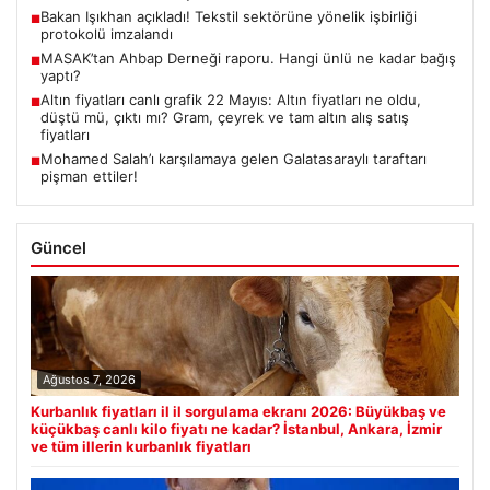
Bakan Işıkhan açıkladı! Tekstil sektörüne yönelik işbirliği
■
protokolü imzalandı
MASAK’tan Ahbap Derneği raporu. Hangi ünlü ne kadar bağış
■
yaptı?
Altın fiyatları canlı grafik 22 Mayıs: Altın fiyatları ne oldu,
■
düştü mü, çıktı mı? Gram, çeyrek ve tam altın alış satış
fiyatları
Mohamed Salah’ı karşılamaya gelen Galatasaraylı taraftarı
■
pişman ettiler!
Güncel
Ağustos 7, 2026
Kurbanlık fiyatları il il sorgulama ekranı 2026: Büyükbaş ve
küçükbaş canlı kilo fiyatı ne kadar? İstanbul, Ankara, İzmir
ve tüm illerin kurbanlık fiyatları