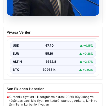
07.08.2026
Bakan Işıkhan açıkladı! Tekstil
Piyasa Verileri
sektörüne yönelik işbirliği protokolü
imzalandı
USD
47.70
▲ +0.15%
Bakanlıktan yapılan açıklamaya göre, imza törenine
Çalışma ve Sosyal Güvenlik Bakanı Vedat Işıkhan ile…
EUR
55.19
▲ +0.28%
ALTIN
6652.8
▲ +2.47%
BTC
3093814
▲ +0.93%
Son Eklenen Haberler
Kurbanlık fiyatları il il sorgulama ekranı 2026: Büyükbaş ve
■
küçükbaş canlı kilo fiyatı ne kadar? İstanbul, Ankara, İzmir ve
tüm illerin kurbanlık fiyatları