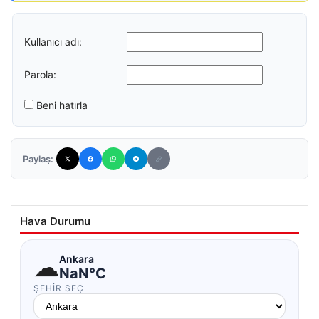
Kullanıcı adı:
Parola:
Beni hatırla
Paylaş:
Hava Durumu
☁
Ankara
NaN°C
ŞEHIR SEÇ