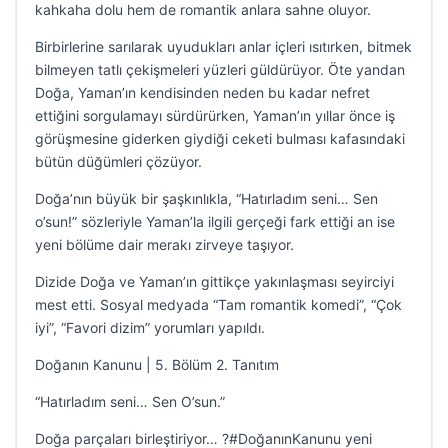
kahkaha dolu hem de romantik anlara sahne oluyor.
Birbirlerine sarılarak uyudukları anlar içleri ısıtırken, bitmek
bilmeyen tatlı çekişmeleri yüzleri güldürüyor. Öte yandan
Doğa, Yaman’ın kendisinden neden bu kadar nefret
ettiğini sorgulamayı sürdürürken, Yaman’ın yıllar önce iş
görüşmesine giderken giydiği ceketi bulması kafasındaki
bütün düğümleri çözüyor.
Doğa’nın büyük bir şaşkınlıkla, “Hatırladım seni… Sen
o’sun!” sözleriyle Yaman’la ilgili gerçeği fark ettiği an ise
yeni bölüme dair merakı zirveye taşıyor.
Dizide Doğa ve Yaman’ın gittikçe yakınlaşması seyirciyi
mest etti. Sosyal medyada “Tam romantik komedi”, “Çok
iyi”, “Favori dizim” yorumları yapıldı.
Doğanın Kanunu | 5. Bölüm 2. Tanıtım
“Hatırladım seni… Sen O’sun.”
Doğa parçaları birleştiriyor… ?#DoğanınKanunu yeni