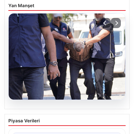
Yan Manşet
05.08.2026
Son dakika… FETÖ’cü terörist Burkay
Piyasa Verileri
Karatepe’den suikast itirafı
Muğla Cumhuriyet Başsavcılığı koordinesinde