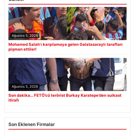
Ağustos 5, 2026
Mohamed Salah’ı karşılamaya gelen Galatasaraylı taraftarı
pişman ettiler!
Ağustos 5, 2026
Son dakika… FETÖ’cü terörist Burkay Karatepe’den suikast
itirafı
Son Eklenen Firmalar