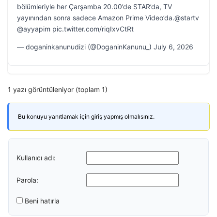
bölümleriyle her Çarşamba 20.00’de STAR’da, TV
yayınından sonra sadece Amazon Prime Video’da.@startv
@ayyapim pic.twitter.com/riqIxvCtRt
— doganinkanunudizi (@DoganinKanunu_) July 6, 2026
1 yazı görüntüleniyor (toplam 1)
Bu konuyu yanıtlamak için giriş yapmış olmalısınız.
Kullanıcı adı:
Parola:
Beni hatırla