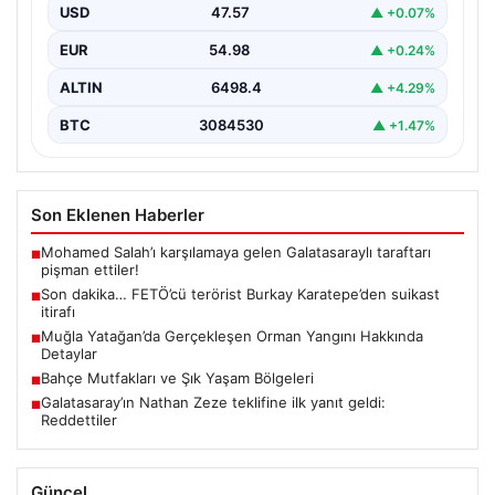
Afyonkarahisar, Eskişehir ve Muğla emniyet
USD
47.57
▲ +0.07%
müdürlüklerince yürütülen ortak çalışma sonucu…
EUR
54.98
▲ +0.24%
ALTIN
6498.4
▲ +4.29%
BTC
3084530
▲ +1.47%
Son Eklenen Haberler
Mohamed Salah’ı karşılamaya gelen Galatasaraylı taraftarı
■
pişman ettiler!
Son dakika… FETÖ’cü terörist Burkay Karatepe’den suikast
■
itirafı
Muğla Yatağan’da Gerçekleşen Orman Yangını Hakkında
■
Detaylar
Bahçe Mutfakları ve Şık Yaşam Bölgeleri
■
Galatasaray’ın Nathan Zeze teklifine ilk yanıt geldi:
■
Reddettiler
Güncel