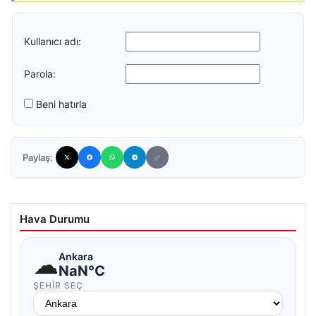
Kullanıcı adı:
Parola:
Beni hatırla
Paylaş:
Hava Durumu
☁
Ankara
NaN°C
ŞEHIR SEÇ