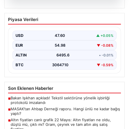
06.08.2026
MASAK’tan Ahbap Derneği raporu.
Piyasa Verileri
Hangi ünlü ne kadar bağış yaptı?
{"title": "MASAK Raporunda Ahbap Derneği'ne Yapılan
Bağışlar ve Ünlü İsimlerin Katkıları", "content": "İstanbul
USD
47.60
▲ +0.05%
Cumhuriyet…
EUR
54.98
▼ -0.08%
ALTIN
6495.6
• -0.01%
BTC
3064710
▼ -0.59%
Son Eklenen Haberler
Bakan Işıkhan açıkladı! Tekstil sektörüne yönelik işbirliği
■
protokolü imzalandı
MASAK’tan Ahbap Derneği raporu. Hangi ünlü ne kadar bağış
■
yaptı?
Altın fiyatları canlı grafik 22 Mayıs: Altın fiyatları ne oldu,
■
düştü mü, çıktı mı? Gram, çeyrek ve tam altın alış satış