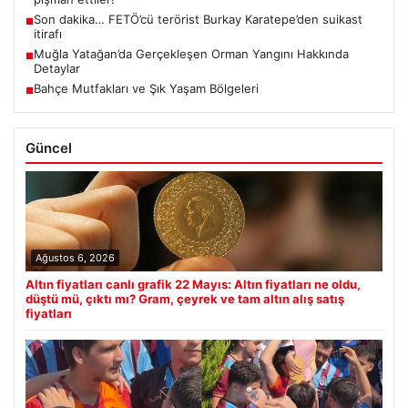
Son dakika… FETÖ’cü terörist Burkay Karatepe’den suikast
■
itirafı
Muğla Yatağan’da Gerçekleşen Orman Yangını Hakkında
■
Detaylar
Bahçe Mutfakları ve Şık Yaşam Bölgeleri
■
Güncel
Ağustos 6, 2026
Altın fiyatları canlı grafik 22 Mayıs: Altın fiyatları ne oldu,
düştü mü, çıktı mı? Gram, çeyrek ve tam altın alış satış
fiyatları