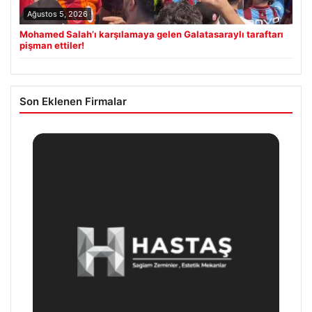
Ağustos 5, 2026
Mohamed Salah’ı karşılamaya gelen Galatasaraylı taraftarı
pişman ettiler!
Son Eklenen Firmalar