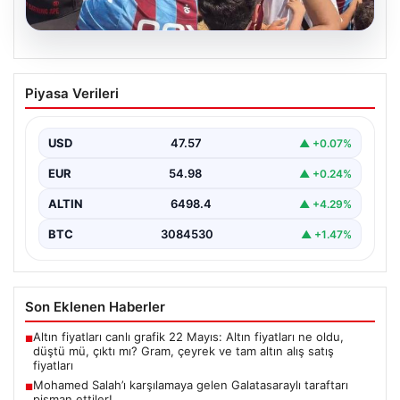
05.08.2026
Mohamed Salah’ı karşılamaya gelen
Piyasa Verileri
Galatasaraylı taraftarı pişman ettiler!
USD
47.57
▲ +0.07%
EUR
54.98
▲ +0.24%
ALTIN
6498.4
▲ +4.29%
BTC
3084530
▲ +1.47%
Son Eklenen Haberler
Altın fiyatları canlı grafik 22 Mayıs: Altın fiyatları ne oldu,
■
düştü mü, çıktı mı? Gram, çeyrek ve tam altın alış satış
fiyatları
Mohamed Salah’ı karşılamaya gelen Galatasaraylı taraftarı
■
pişman ettiler!