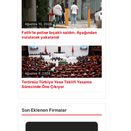
Ağustos 10, 2026
Fatih’te polise bıçaklı saldırı. Ayağından
vurularak yakalandı
Ağustos 9, 2026
Terörsüz Türkiye Yasa Teklifi Yasama
Sürecinde Öne Çıkıyor
Son Eklenen Firmalar