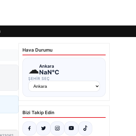
ı
Hava Durumu
☁
Ankara
NaN°C
ŞEHIR SEÇ
Bizi Takip Edin
#23062