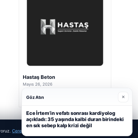
Hastaş Beton
Mayıs 26, 2026
×
Göz Atın
Ece İrtem’in vefatı sonrası kardiyolog
açıkladı: 35 yaşında kalbi duran birindeki
en sık sebep kalp krizi değil
ıyoruz.
Çerez Politikamız
Reddet
Kabul Et