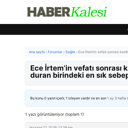
Ana sayfa
›
Forumlar
›
Sağlık
›
Ece İrtem’in vefatı sonrası kard
Ece İrtem’in vefatı sonrası 
duran birindeki en sık sebep
Bu konu 0 yanıt içerir, 1 izleyen vardır ve en son
1 ay 3 hafta
1 yazı görüntüleniyor (toplam 1)
Haziran 17, 2026: 12:29 pm