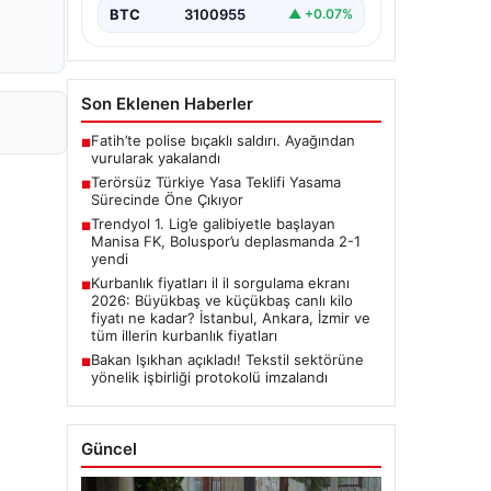
BTC
3100955
▲ +0.07%
Son Eklenen Haberler
Fatih’te polise bıçaklı saldırı. Ayağından
■
vurularak yakalandı
Terörsüz Türkiye Yasa Teklifi Yasama
■
Sürecinde Öne Çıkıyor
Trendyol 1. Lig’e galibiyetle başlayan
■
Manisa FK, Boluspor’u deplasmanda 2-1
yendi
Kurbanlık fiyatları il il sorgulama ekranı
■
2026: Büyükbaş ve küçükbaş canlı kilo
fiyatı ne kadar? İstanbul, Ankara, İzmir ve
tüm illerin kurbanlık fiyatları
Bakan Işıkhan açıkladı! Tekstil sektörüne
■
yönelik işbirliği protokolü imzalandı
Güncel