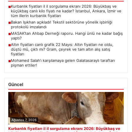
Kurbanlık fiyatları il il sorgulama ekranı 2026: Büyükbaş ve
■
küçükbaş canlı kilo fiyatı ne kadar? İstanbul, Ankara, İzmir ve
tüm illerin kurbanlık fiyatları
Bakan Işıkhan açıkladı! Tekstil sektörüne yönelik işbirliği
■
protokolü imzalandı
MASAK’tan Ahbap Derneği raporu. Hangi ünlü ne kadar bağış
■
yaptı?
Altın fiyatları canlı grafik 22 Mayıs: Altın fiyatları ne oldu,
■
düştü mü, çıktı mı? Gram, çeyrek ve tam altın alış satış
fiyatları
Mohamed Salah’ı karşılamaya gelen Galatasaraylı taraftarı
■
pişman ettiler!
Güncel
Ağustos 7, 2026
Kurbanlık fiyatları il il sorgulama ekranı 2026: Büyükbaş ve