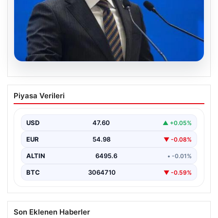
07.08.2026
Bakan Işıkhan açıkladı! Tekstil
Piyasa Verileri
sektörüne yönelik işbirliği protokolü
imzalandı
USD
47.60
▲ +0.05%
Bakanlıktan yapılan açıklamaya göre, imza törenine
Çalışma ve Sosyal Güvenlik Bakanı Vedat Işıkhan ile…
EUR
54.98
▼ -0.08%
ALTIN
6495.6
• -0.01%
BTC
3064710
▼ -0.59%
Son Eklenen Haberler