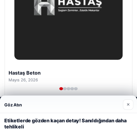
Hastaş Beton
Mayıs 26, 2026
×
Göz Atın
Web sitemizi nasıl kullandığınızı daha iyi anlayabilmek,
deneyiminizi kişiselleştirmek ve geliştirmek amacıyla çerezler
kullanıyoruz.
Çerez Politikamız
Etiketlerde gözden kaçan detay! Sanıldığından daha
tehlikeli
Reddet
Kabul Et
© 2026 Haber Kalesi