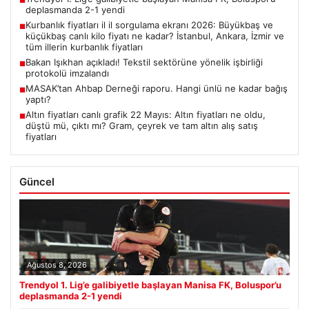
■
deplasmanda 2-1 yendi
Kurbanlık fiyatları il il sorgulama ekranı 2026: Büyükbaş ve
■
küçükbaş canlı kilo fiyatı ne kadar? İstanbul, Ankara, İzmir ve
tüm illerin kurbanlık fiyatları
Bakan Işıkhan açıkladı! Tekstil sektörüne yönelik işbirliği
■
protokolü imzalandı
MASAK’tan Ahbap Derneği raporu. Hangi ünlü ne kadar bağış
■
yaptı?
Altın fiyatları canlı grafik 22 Mayıs: Altın fiyatları ne oldu,
■
düştü mü, çıktı mı? Gram, çeyrek ve tam altın alış satış
fiyatları
Güncel
Ağustos 8, 2026
Trendyol 1. Lig’e galibiyetle başlayan Manisa FK, Boluspor’u
deplasmanda 2-1 yendi