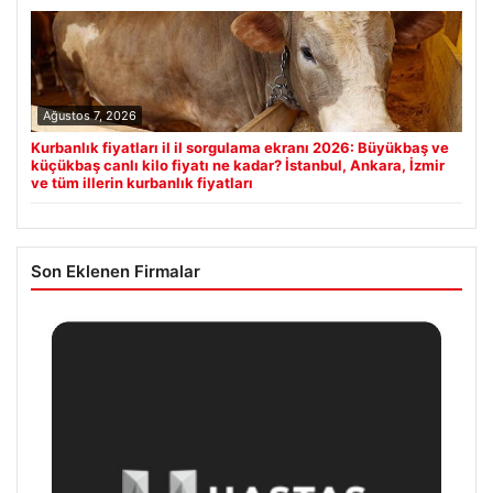
Ağustos 7, 2026
Kurbanlık fiyatları il il sorgulama ekranı 2026: Büyükbaş ve
küçükbaş canlı kilo fiyatı ne kadar? İstanbul, Ankara, İzmir
ve tüm illerin kurbanlık fiyatları
Son Eklenen Firmalar