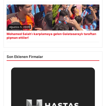
Ağustos 5, 2026
Mohamed Salah’ı karşılamaya gelen Galatasaraylı taraftarı
pişman ettiler!
Son Eklenen Firmalar