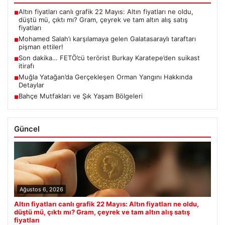
Altın fiyatları canlı grafik 22 Mayıs: Altın fiyatları ne oldu,
■
düştü mü, çıktı mı? Gram, çeyrek ve tam altın alış satış
fiyatları
Mohamed Salah’ı karşılamaya gelen Galatasaraylı taraftarı
■
pişman ettiler!
Son dakika… FETÖ’cü terörist Burkay Karatepe’den suikast
■
itirafı
Muğla Yatağan’da Gerçekleşen Orman Yangını Hakkında
■
Detaylar
Bahçe Mutfakları ve Şık Yaşam Bölgeleri
■
Güncel
Ağustos 6, 2026
Altın fiyatları canlı grafik 22 Mayıs: Altın fiyatları ne oldu,
düştü mü, çıktı mı? Gram, çeyrek ve tam altın alış satış
fiyatları