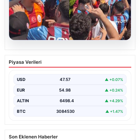
05.08.2026
Mohamed Salah’ı karşılamaya gelen
Piyasa Verileri
Galatasaraylı taraftarı pişman ettiler!
USD
47.57
▲ +0.07%
EUR
54.98
▲ +0.24%
ALTIN
6498.4
▲ +4.29%
BTC
3084530
▲ +1.47%
Son Eklenen Haberler