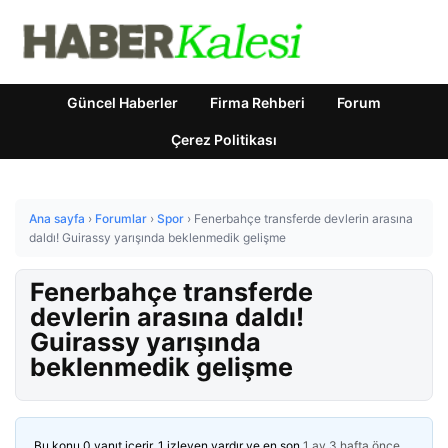
Güncel Haberler
Firma Rehberi
Forum
Çerez Politikası
Ana sayfa
›
Forumlar
›
Spor
›
Fenerbahçe transferde devlerin arasına
daldı! Guirassy yarışında beklenmedik gelişme
Fenerbahçe transferde
devlerin arasına daldı!
Guirassy yarışında
beklenmedik gelişme
Bu konu 0 yanıt içerir, 1 izleyen vardır ve en son
1 ay 3 hafta önce