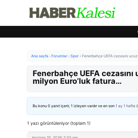
Ana sayfa
›
Forumlar
›
Spor
›
Fenerbahçe UEFA cezasını ucuz atl
Fenerbahçe UEFA cezasını ucu
milyon Euro’luk fatura…
Bu konu 0 yanıt içerir, 1 izleyen vardır ve en son
1 ay 1 hafta 
1 yazı görüntüleniyor (toplam 1)
Haziran 25, 2026: 2:30 pm