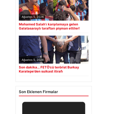
Ağustos 5, 2026
Mohamed Salah’ı karşılamaya gelen
Galatasaraylı taraftarı pişman ettiler!
Ağustos 5, 2026
Son dakika… FETÖ’cü terörist Burkay
Karatepe’den suikast itirafı
Son Eklenen Firmalar