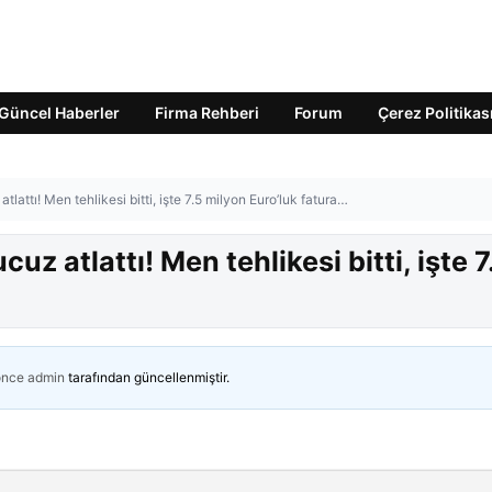
Güncel Haberler
Firma Rehberi
Forum
Çerez Politikas
attı! Men tehlikesi bitti, işte 7.5 milyon Euro’luk fatura…
z atlattı! Men tehlikesi bitti, işte 7
önce
admin
tarafından güncellenmiştir.