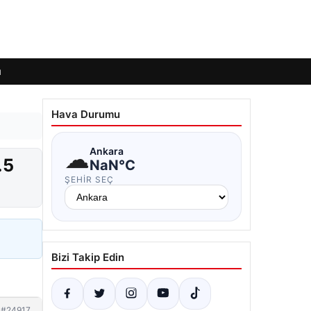
ı
Hava Durumu
☁
Ankara
.5
NaN°C
ŞEHIR SEÇ
Bizi Takip Edin
#24917