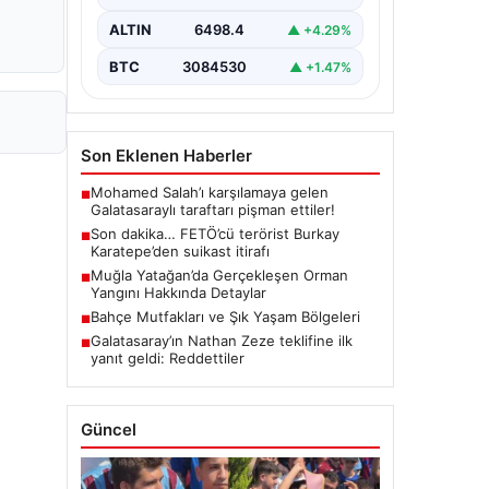
koordinesinde Afyonkarahisar,
Eskişehir ve Muğla emniyet
ALTIN
6498.4
▲ +4.29%
müdürlüklerince yürütülen ortak
çalışma sonucu…
BTC
3084530
▲ +1.47%
Son Eklenen Haberler
Mohamed Salah’ı karşılamaya gelen
■
Galatasaraylı taraftarı pişman ettiler!
Son dakika… FETÖ’cü terörist Burkay
■
Karatepe’den suikast itirafı
Muğla Yatağan’da Gerçekleşen Orman
■
Yangını Hakkında Detaylar
Bahçe Mutfakları ve Şık Yaşam Bölgeleri
■
Galatasaray’ın Nathan Zeze teklifine ilk
■
yanıt geldi: Reddettiler
Güncel