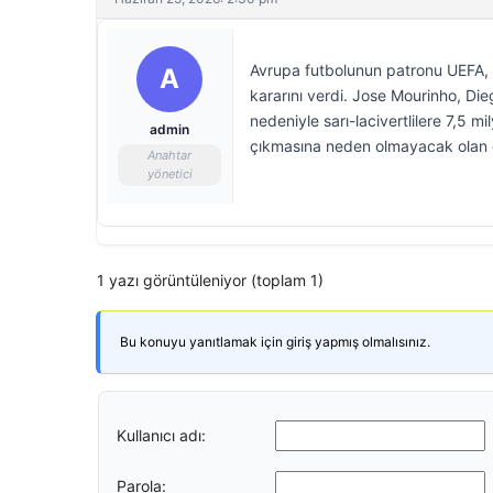
Avrupa futbolunun patronu UEFA, 
A
kararını verdi. Jose Mourinho, Di
nedeniyle sarı-lacivertlilere 7,5 m
admin
çıkmasına neden olmayacak olan öd
Anahtar
yönetici
1 yazı görüntüleniyor (toplam 1)
Bu konuyu yanıtlamak için giriş yapmış olmalısınız.
Kullanıcı adı:
Parola: