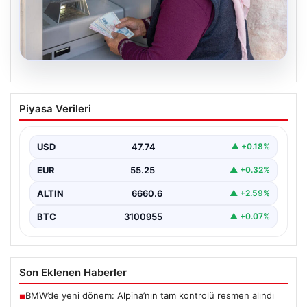
10.08.2026
Emekli maaşı ödemeleri ne zaman
Piyasa Verileri
yatacak? SGK, Bağ-Kur, Emekli Sandığı
maaş ödemeleri başladı
USD
47.74
▲ +0.18%
EUR
55.25
▲ +0.32%
ALTIN
6660.6
▲ +2.59%
BTC
3100955
▲ +0.07%
Son Eklenen Haberler
BMW’de yeni dönem: Alpina’nın tam kontrolü resmen alındı
■