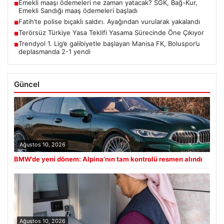
Emekli maaşı ödemeleri ne zaman yatacak? SGK, Bağ-Kur,
■
Emekli Sandığı maaş ödemeleri başladı
Fatih’te polise bıçaklı saldırı. Ayağından vurularak yakalandı
■
Terörsüz Türkiye Yasa Teklifi Yasama Sürecinde Öne Çıkıyor
■
Trendyol 1. Lig’e galibiyetle başlayan Manisa FK, Boluspor’u
■
deplasmanda 2-1 yendi
Güncel
Ağustos 10, 2026
BMW’de yeni dönem: Alpina’nın tam kontrolü resmen alındı
Ağustos 10, 2026