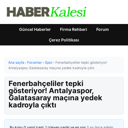
Güncel Haberler
Firma Rehberi
Forum
Çerez Politikası
Ana sayfa
›
Forumlar
›
Spor
›
Fenerbahçeliler tepki gösteriyor!
Antalyaspor, Galatasaray maçına yedek kadroyla çıktı
Fenerbahçeliler tepki
gösteriyor! Antalyaspor,
Galatasaray maçına yedek
kadroyla çıktı
Bu konu 0 yanıt içerir, 1 izleyen vardır ve en son
3 ay önce
admin