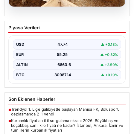
07.08.2026
Kurbanlık fiyatları il il sorgulama ekranı
Piyasa Verileri
2026: Büyükbaş ve küçükbaş canlı kilo
fiyatı ne kadar? İstanbul, Ankara, İzmir
ve tüm illerin kurbanlık fiyatları
USD
47.74
▲ +0.18%
EUR
55.25
▲ +0.32%
ALTIN
6660.6
▲ +2.59%
BTC
3098714
▲ +0.19%
Son Eklenen Haberler
Trendyol 1. Lig’e galibiyetle başlayan Manisa FK, Boluspor’u
■
deplasmanda 2-1 yendi
Kurbanlık fiyatları il il sorgulama ekranı 2026: Büyükbaş ve
■
küçükbaş canlı kilo fiyatı ne kadar? İstanbul, Ankara, İzmir ve
tüm illerin kurbanlık fiyatları