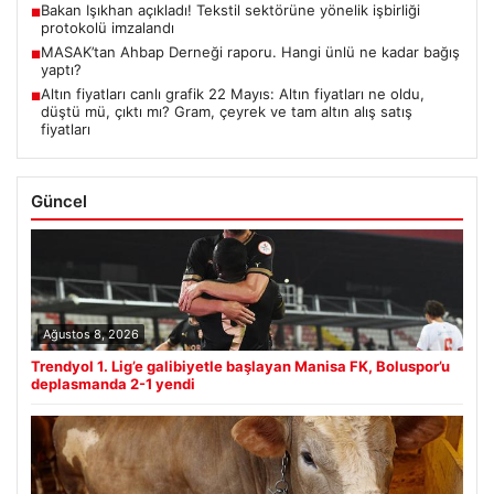
Bakan Işıkhan açıkladı! Tekstil sektörüne yönelik işbirliği
■
protokolü imzalandı
MASAK’tan Ahbap Derneği raporu. Hangi ünlü ne kadar bağış
■
yaptı?
Altın fiyatları canlı grafik 22 Mayıs: Altın fiyatları ne oldu,
■
düştü mü, çıktı mı? Gram, çeyrek ve tam altın alış satış
fiyatları
Güncel
Ağustos 8, 2026
Trendyol 1. Lig’e galibiyetle başlayan Manisa FK, Boluspor’u
deplasmanda 2-1 yendi