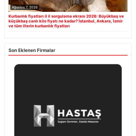
Ağustos 7, 2026
Kurbanlık fiyatları il il sorgulama ekranı 2026: Büyükbaş ve
küçükbaş canlı kilo fiyatı ne kadar? İstanbul, Ankara, İzmir
ve tüm illerin kurbanlık fiyatları
Son Eklenen Firmalar