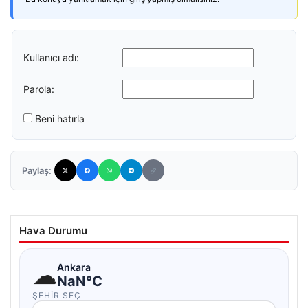
Kullanıcı adı:
Parola:
Beni hatırla
Paylaş:
Hava Durumu
☁
Ankara
NaN°C
ŞEHIR SEÇ