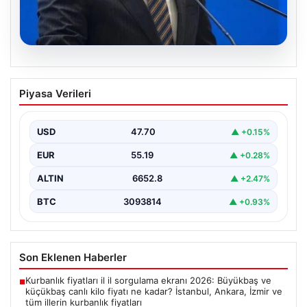
07.08.2026
Bakan Işıkhan açıkladı! Tekstil
Piyasa Verileri
sektörüne yönelik işbirliği protokolü
imzalandı
USD
47.70
▲ +0.15%
Bakanlıktan yapılan açıklamaya göre, imza törenine
Çalışma ve Sosyal Güvenlik Bakanı Vedat Işıkhan ile…
EUR
55.19
▲ +0.28%
ALTIN
6652.8
▲ +2.47%
BTC
3093814
▲ +0.93%
Son Eklenen Haberler
Kurbanlık fiyatları il il sorgulama ekranı 2026: Büyükbaş ve
■
küçükbaş canlı kilo fiyatı ne kadar? İstanbul, Ankara, İzmir ve
tüm illerin kurbanlık fiyatları