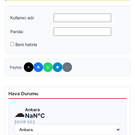
Kullanıcı adı:
Parola:
Beni hatırla
Paylaş:
Hava Durumu
☁
Ankara
NaN°C
ŞEHIR SEÇ