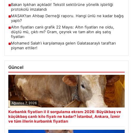
Bakan Işıkhan açıkladı! Tekstil sektörüne yönelik işbirliği
■
protokolü imzalandı
MASAK’tan Ahbap Derneği raporu. Hangi ünlü ne kadar bağış
■
yaptı?
Altın fiyatları canlı grafik 22 Mayıs: Altın fiyatları ne oldu,
■
düştü mü, çıktı mı? Gram, çeyrek ve tam altın alış satış
fiyatları
Mohamed Salah’ı karşılamaya gelen Galatasaraylı taraftarı
■
pişman ettiler!
Güncel
Ağustos 7, 2026
Kurbanlık fiyatları il il sorgulama ekranı 2026: Büyükbaş ve
küçükbaş canlı kilo fiyatı ne kadar? İstanbul, Ankara, İzmir
ve tüm illerin kurbanlık fiyatları