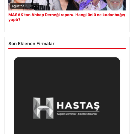
Ağustos 6, 2026
MASAK’tan Ahbap Derneği raporu. Hangi ünlü ne kadar bağış
yaptı?
Son Eklenen Firmalar