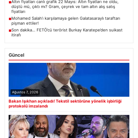
Altın fiyatları canlı grafik 22 Mayıs: Altın fiyatları ne oldu,
■
düştü mü, çıktı mı? Gram, çeyrek ve tam altın alış satış
fiyatları
Mohamed Salah’ı karşılamaya gelen Galatasaraylı taraftarı
■
pişman ettiler!
Son dakika… FETÖ’cü terörist Burkay Karatepe’den suikast
■
itirafı
Güncel
Ağustos 7, 2026
Bakan Işıkhan açıkladı! Tekstil sektörüne yönelik işbirliği
protokolü imzalandı