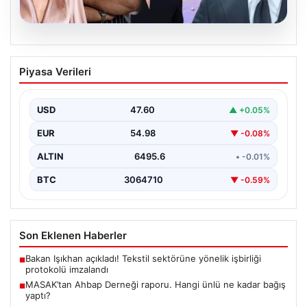
06.08.2026
MASAK’tan Ahbap Derneği raporu.
Piyasa Verileri
Hangi ünlü ne kadar bağış yaptı?
{"title": "MASAK Raporunda Ahbap Derneği'ne Yapılan
Bağışlar ve Ünlü İsimlerin Katkıları", "content": "İstanbul
USD
47.60
▲ +0.05%
Cumhuriyet…
EUR
54.98
▼ -0.08%
ALTIN
6495.6
• -0.01%
BTC
3064710
▼ -0.59%
Son Eklenen Haberler
Bakan Işıkhan açıkladı! Tekstil sektörüne yönelik işbirliği
■
protokolü imzalandı
MASAK’tan Ahbap Derneği raporu. Hangi ünlü ne kadar bağış
■
yaptı?