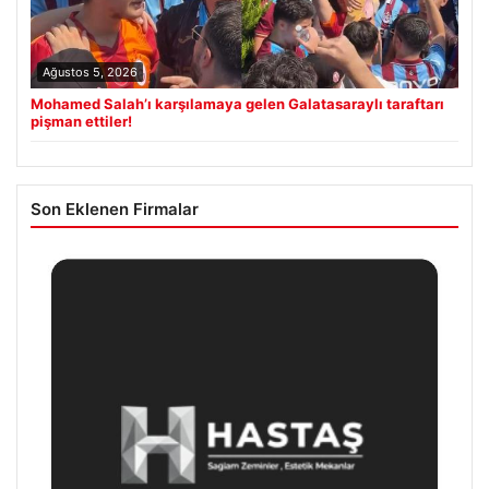
Ağustos 5, 2026
Mohamed Salah’ı karşılamaya gelen Galatasaraylı taraftarı
pişman ettiler!
Son Eklenen Firmalar