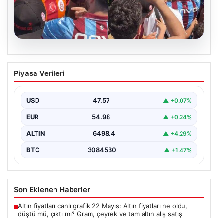
05.08.2026
Mohamed Salah’ı karşılamaya gelen
Piyasa Verileri
Galatasaraylı taraftarı pişman ettiler!
USD
47.57
▲ +0.07%
EUR
54.98
▲ +0.24%
ALTIN
6498.4
▲ +4.29%
BTC
3084530
▲ +1.47%
Son Eklenen Haberler
Altın fiyatları canlı grafik 22 Mayıs: Altın fiyatları ne oldu,
■
düştü mü, çıktı mı? Gram, çeyrek ve tam altın alış satış