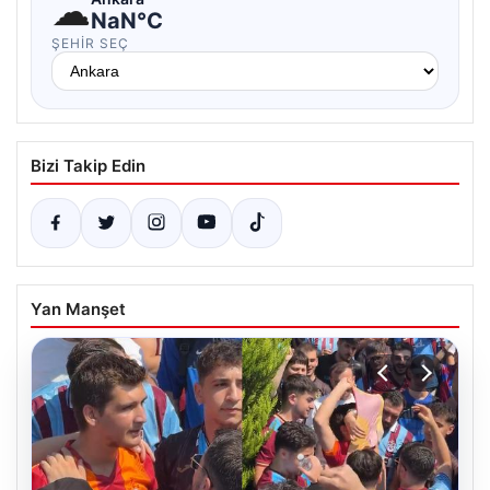
☁
NaN°C
ŞEHIR SEÇ
Bizi Takip Edin
Yan Manşet