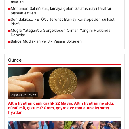
fiyatları
Mohamed Salah’ı karşılamaya gelen Galatasaraylı taraftarı
■
pişman ettiler!
Son dakika… FETÖ’cü terörist Burkay Karatepe’den suikast
■
itirafı
Muğla Yatağan’da Gerçekleşen Orman Yangını Hakkında
■
Detaylar
Bahçe Mutfakları ve Şık Yaşam Bölgeleri
■
Güncel
Ağustos 6, 2026
Altın fiyatları canlı grafik 22 Mayıs: Altın fiyatları ne oldu,
düştü mü, çıktı mı? Gram, çeyrek ve tam altın alış satış
fiyatları