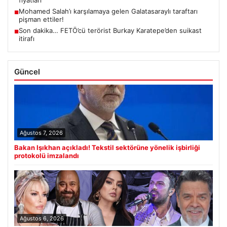
fiyatları
Mohamed Salah’ı karşılamaya gelen Galatasaraylı taraftarı
■
pişman ettiler!
Son dakika… FETÖ’cü terörist Burkay Karatepe’den suikast
■
itirafı
Güncel
Ağustos 7, 2026
Bakan Işıkhan açıkladı! Tekstil sektörüne yönelik işbirliği
protokolü imzalandı
Ağustos 6, 2026