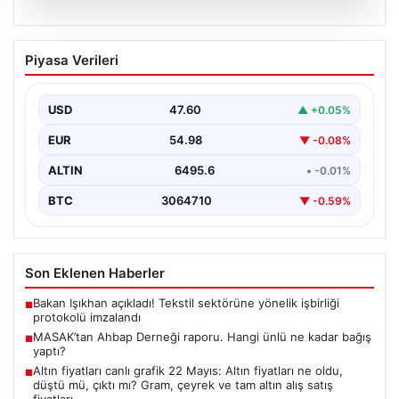
06.08.2026
MASAK’tan Ahbap Derneği raporu.
Piyasa Verileri
Hangi ünlü ne kadar bağış yaptı?
{"title": "MASAK Raporunda Ahbap Derneği'ne Yapılan
Bağışlar ve Ünlü İsimlerin Katkıları", "content": "İstanbul
USD
47.60
▲ +0.05%
Cumhuriyet…
EUR
54.98
▼ -0.08%
ALTIN
6495.6
• -0.01%
BTC
3064710
▼ -0.59%
Son Eklenen Haberler
Bakan Işıkhan açıkladı! Tekstil sektörüne yönelik işbirliği
■
protokolü imzalandı
MASAK’tan Ahbap Derneği raporu. Hangi ünlü ne kadar bağış
■
yaptı?
Altın fiyatları canlı grafik 22 Mayıs: Altın fiyatları ne oldu,
■
düştü mü, çıktı mı? Gram, çeyrek ve tam altın alış satış