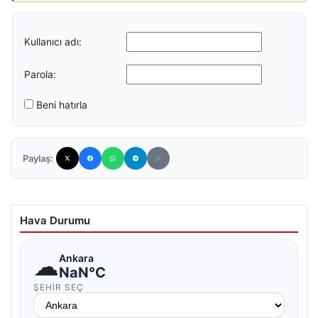
Kullanıcı adı:
Parola:
Beni hatırla
Paylaş:
Hava Durumu
☁
Ankara
NaN°C
ŞEHIR SEÇ