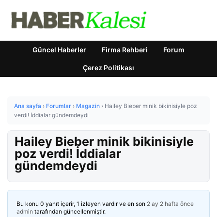
Güncel Haberler
Firma Rehberi
Forum
Çerez Politikası
Ana sayfa
›
Forumlar
›
Magazin
›
Hailey Bieber minik bikinisiyle poz
verdi! İddialar gündemdeydi
Hailey Bieber minik bikinisiyle
poz verdi! İddialar
gündemdeydi
Bu konu 0 yanıt içerir, 1 izleyen vardır ve en son
2 ay 2 hafta önce
admin
tarafından güncellenmiştir.