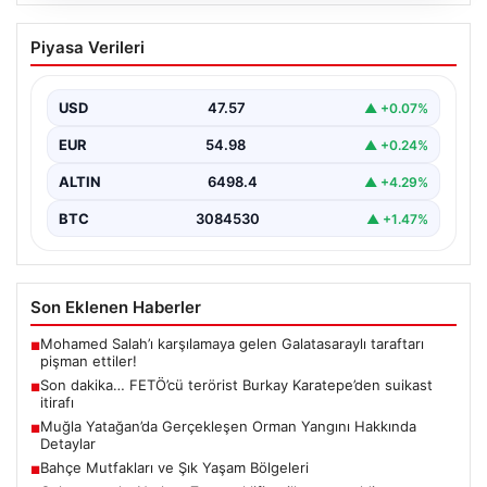
05.08.2026
Son dakika… FETÖ’cü terörist Burkay
Piyasa Verileri
Karatepe’den suikast itirafı
Muğla Cumhuriyet Başsavcılığı koordinesinde
Afyonkarahisar, Eskişehir ve Muğla emniyet
USD
47.57
▲ +0.07%
müdürlüklerince yürütülen ortak çalışma sonucu…
EUR
54.98
▲ +0.24%
ALTIN
6498.4
▲ +4.29%
BTC
3084530
▲ +1.47%
Son Eklenen Haberler
Mohamed Salah’ı karşılamaya gelen Galatasaraylı taraftarı
■
pişman ettiler!
Son dakika… FETÖ’cü terörist Burkay Karatepe’den suikast
■
itirafı
Muğla Yatağan’da Gerçekleşen Orman Yangını Hakkında
■
Detaylar
Bahçe Mutfakları ve Şık Yaşam Bölgeleri
■