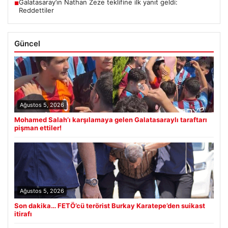
Galatasaray’ın Nathan Zeze teklifine ilk yanıt geldi:
■
Reddettiler
Güncel
Ağustos 5, 2026
Mohamed Salah’ı karşılamaya gelen Galatasaraylı taraftarı
pişman ettiler!
Ağustos 5, 2026
Son dakika… FETÖ’cü terörist Burkay Karatepe’den suikast
itirafı