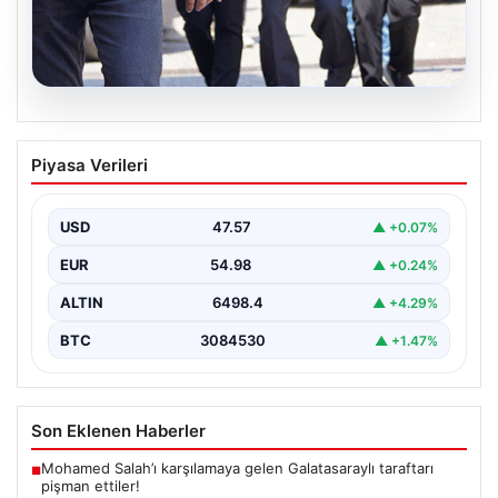
05.08.2026
Son dakika… FETÖ’cü terörist Burkay
Piyasa Verileri
Karatepe’den suikast itirafı
Muğla Cumhuriyet Başsavcılığı koordinesinde
Afyonkarahisar, Eskişehir ve Muğla emniyet
USD
47.57
▲ +0.07%
müdürlüklerince yürütülen ortak çalışma sonucu…
EUR
54.98
▲ +0.24%
ALTIN
6498.4
▲ +4.29%
BTC
3084530
▲ +1.47%
Son Eklenen Haberler
Mohamed Salah’ı karşılamaya gelen Galatasaraylı taraftarı
■
pişman ettiler!