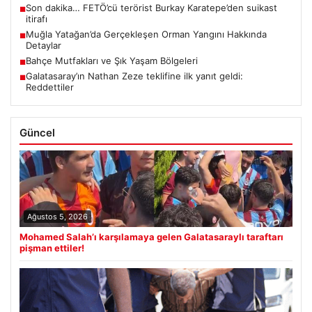
Son dakika… FETÖ’cü terörist Burkay Karatepe’den suikast
■
itirafı
Muğla Yatağan’da Gerçekleşen Orman Yangını Hakkında
■
Detaylar
Bahçe Mutfakları ve Şık Yaşam Bölgeleri
■
Galatasaray’ın Nathan Zeze teklifine ilk yanıt geldi:
■
Reddettiler
Güncel
Ağustos 5, 2026
Mohamed Salah’ı karşılamaya gelen Galatasaraylı taraftarı
pişman ettiler!