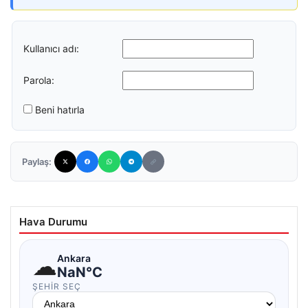
Kullanıcı adı:
Parola:
Beni hatırla
Paylaş:
Hava Durumu
☁
Ankara
NaN°C
ŞEHIR SEÇ