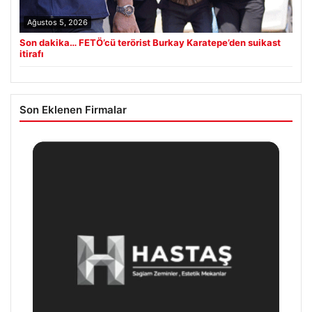
Ağustos 5, 2026
Son dakika… FETÖ’cü terörist Burkay Karatepe’den suikast
itirafı
Son Eklenen Firmalar