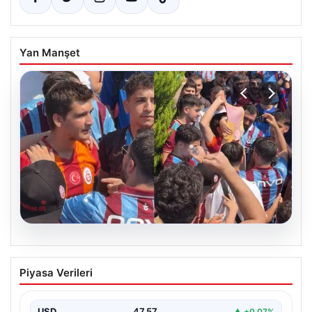
Yan Manşet
05.08.2026
Mohamed Salah’ı karşılamaya gelen
Piyasa Verileri
Galatasaraylı taraftarı pişman ettiler!
USD
47.57
▲ +0.07%