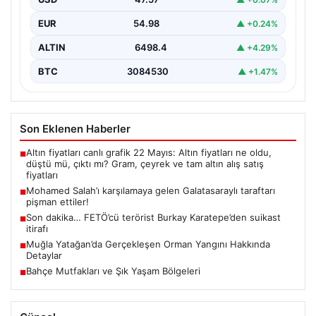
EUR
54.98
▲ +0.24%
ALTIN
6498.4
▲ +4.29%
BTC
3084530
▲ +1.47%
Son Eklenen Haberler
Altın fiyatları canlı grafik 22 Mayıs: Altın fiyatları ne oldu,
■
düştü mü, çıktı mı? Gram, çeyrek ve tam altın alış satış
fiyatları
Mohamed Salah’ı karşılamaya gelen Galatasaraylı taraftarı
■
pişman ettiler!
Son dakika… FETÖ’cü terörist Burkay Karatepe’den suikast
■
itirafı
Muğla Yatağan’da Gerçekleşen Orman Yangını Hakkında
■
Detaylar
Bahçe Mutfakları ve Şık Yaşam Bölgeleri
■