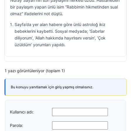
Nuray Sayarı’nın son paylaşımı herkesi üzdü. Hastaneden
bir paylaşım yapan ünlü isim “Rabbimin hikmetinden sual
olmaz” ifadelerini not düştü.
Sayfa’da yer alan habere göre ünlü astroloğ ikiz
bebeklerini kaybetti. Sosyal medyada; ‘Sabırlar
diliyorum’, ‘Allah hakkında hayırlısını versin’, ‘Çok
üzüldüm’ yorumları yapıldı.
1 yazı görüntüleniyor (toplam 1)
Bu konuyu yanıtlamak için giriş yapmış olmalısınız.
Kullanıcı adı:
Parola: