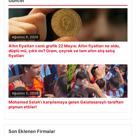
Güncel
Ağustos 6, 2026
Altın fiyatları canlı grafik 22 Mayıs: Altın fiyatları ne oldu,
düştü mü, çıktı mı? Gram, çeyrek ve tam altın alış satış
fiyatları
Ağustos 5, 2026
Mohamed Salah’ı karşılamaya gelen Galatasaraylı taraftarı
pişman ettiler!
Son Eklenen Firmalar