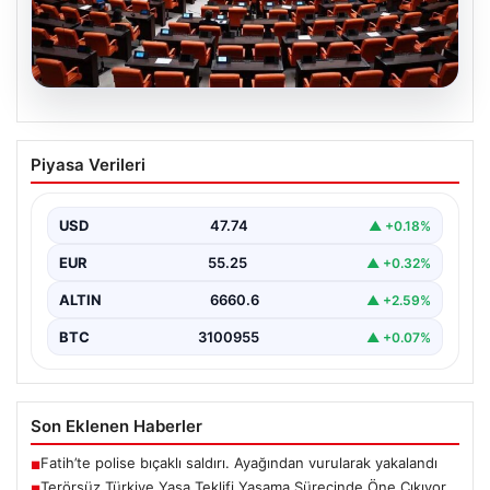
09.08.2026
Terörsüz Türkiye Yasa Teklifi Yasama
Piyasa Verileri
Sürecinde Öne Çıkıyor
Türkiye Büyük Millet Meclisi’nde, terörle mücadele ve
toplumsal bütünleşmeyi güçlendirmeyi amaçlayan yeni
USD
47.74
▲ +0.18%
yasa tasarısı…
EUR
55.25
▲ +0.32%
ALTIN
6660.6
▲ +2.59%
BTC
3100955
▲ +0.07%
Son Eklenen Haberler
Fatih’te polise bıçaklı saldırı. Ayağından vurularak yakalandı
■
Terörsüz Türkiye Yasa Teklifi Yasama Sürecinde Öne Çıkıyor
■