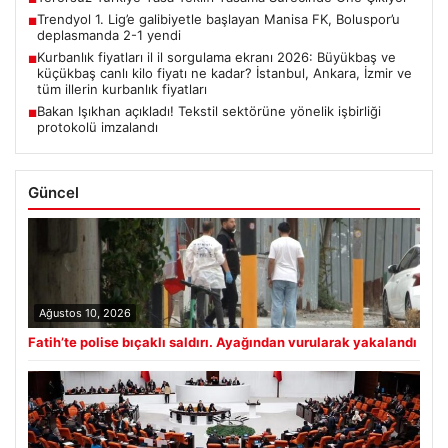
Trendyol 1. Lig’e galibiyetle başlayan Manisa FK, Boluspor’u
■
deplasmanda 2-1 yendi
Kurbanlık fiyatları il il sorgulama ekranı 2026: Büyükbaş ve
■
küçükbaş canlı kilo fiyatı ne kadar? İstanbul, Ankara, İzmir ve
tüm illerin kurbanlık fiyatları
Bakan Işıkhan açıkladı! Tekstil sektörüne yönelik işbirliği
■
protokolü imzalandı
Güncel
Ağustos 10, 2026
Fatih’te polise bıçaklı saldırı. Ayağından vurularak yakalandı