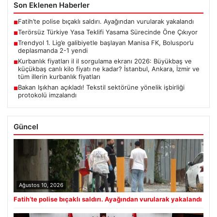
Son Eklenen Haberler
Fatih’te polise bıçaklı saldırı. Ayağından vurularak yakalandı
■
Terörsüz Türkiye Yasa Teklifi Yasama Sürecinde Öne Çıkıyor
■
Trendyol 1. Lig’e galibiyetle başlayan Manisa FK, Boluspor’u
■
deplasmanda 2-1 yendi
Kurbanlık fiyatları il il sorgulama ekranı 2026: Büyükbaş ve
■
küçükbaş canlı kilo fiyatı ne kadar? İstanbul, Ankara, İzmir ve
tüm illerin kurbanlık fiyatları
Bakan Işıkhan açıkladı! Tekstil sektörüne yönelik işbirliği
■
protokolü imzalandı
Güncel
Ağustos 10, 2026
Fatih’te polise bıçaklı saldırı. Ayağından vurularak yakalandı