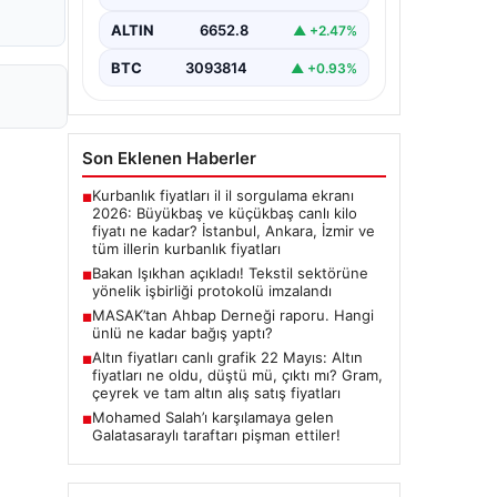
imza törenine Çalışma ve Sosyal
Güvenlik Bakanı Vedat Işıkhan ile…
ALTIN
6652.8
▲ +2.47%
BTC
3093814
▲ +0.93%
Son Eklenen Haberler
Kurbanlık fiyatları il il sorgulama ekranı
■
2026: Büyükbaş ve küçükbaş canlı kilo
fiyatı ne kadar? İstanbul, Ankara, İzmir ve
tüm illerin kurbanlık fiyatları
Bakan Işıkhan açıkladı! Tekstil sektörüne
■
yönelik işbirliği protokolü imzalandı
MASAK’tan Ahbap Derneği raporu. Hangi
■
ünlü ne kadar bağış yaptı?
Altın fiyatları canlı grafik 22 Mayıs: Altın
■
fiyatları ne oldu, düştü mü, çıktı mı? Gram,
çeyrek ve tam altın alış satış fiyatları
Mohamed Salah’ı karşılamaya gelen
■
Galatasaraylı taraftarı pişman ettiler!