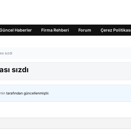
Güncel Haberler
Firma Rehberi
Forum
Çerez Politikas
sı sızdı
ası sızdı
min
tarafından güncellenmiştir.