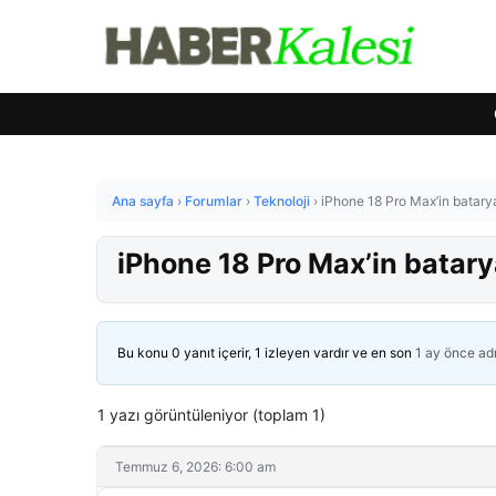
Ana sayfa
›
Forumlar
›
Teknoloji
›
iPhone 18 Pro Max’in batarya
iPhone 18 Pro Max’in batary
Bu konu 0 yanıt içerir, 1 izleyen vardır ve en son
1 ay önce
ad
1 yazı görüntüleniyor (toplam 1)
Temmuz 6, 2026: 6:00 am