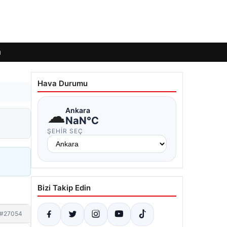
ı
Hava Durumu
☁
Ankara
NaN°C
ŞEHIR SEÇ
Bizi Takip Edin
#27054