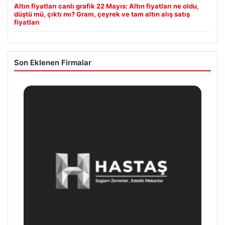
Altın fiyatları canlı grafik 22 Mayıs: Altın fiyatları ne oldu,
düştü mü, çıktı mı? Gram, çeyrek ve tam altın alış satış
fiyatları
Son Eklenen Firmalar