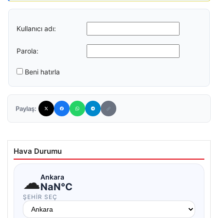
Kullanıcı adı:
Parola:
Beni hatırla
Paylaş:
Hava Durumu
☁
Ankara
NaN°C
ŞEHIR SEÇ