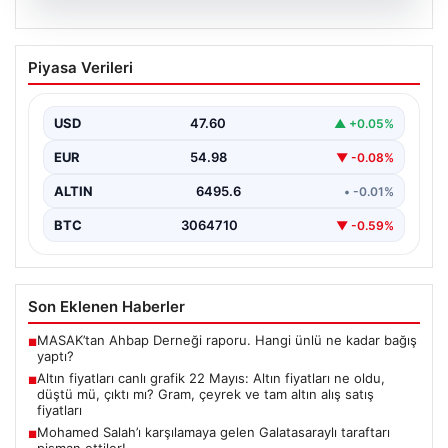
06.08.2026
Altın fiyatları canlı grafik 22 Mayıs: Altın
Piyasa Verileri
fiyatları ne oldu, düştü mü, çıktı mı?
Gram, çeyrek ve tam altın alış satış
fiyatları
USD
47.60
▲ +0.05%
Altın fiyatlarında son durum merak ediliyor. Ankara
EUR
54.98
▼ -0.08%
Bölge Adliye Mahkemesi’nin CHP'ye mutlak butlan
kararı…
ALTIN
6495.6
• -0.01%
BTC
3064710
▼ -0.59%
Son Eklenen Haberler
MASAK’tan Ahbap Derneği raporu. Hangi ünlü ne kadar bağış
■
yaptı?
Altın fiyatları canlı grafik 22 Mayıs: Altın fiyatları ne oldu,
■
düştü mü, çıktı mı? Gram, çeyrek ve tam altın alış satış
fiyatları
Mohamed Salah’ı karşılamaya gelen Galatasaraylı taraftarı
■