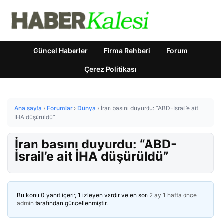
Güncel Haberler
Firma Rehberi
Forum
Çerez Politikası
Ana sayfa
›
Forumlar
›
Dünya
›
İran basını duyurdu: “ABD-İsrail’e ait
İHA düşürüldü”
İran basını duyurdu: “ABD-
İsrail’e ait İHA düşürüldü”
Bu konu 0 yanıt içerir, 1 izleyen vardır ve en son
2 ay 1 hafta önce
admin
tarafından güncellenmiştir.