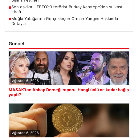
pişman ettiler!
Son dakika… FETÖ’cü terörist Burkay Karatepe’den suikast
■
itirafı
Muğla Yatağan’da Gerçekleşen Orman Yangını Hakkında
■
Detaylar
Güncel
Ağustos 6, 2026
MASAK’tan Ahbap Derneği raporu. Hangi ünlü ne kadar bağış
yaptı?
Ağustos 6, 2026