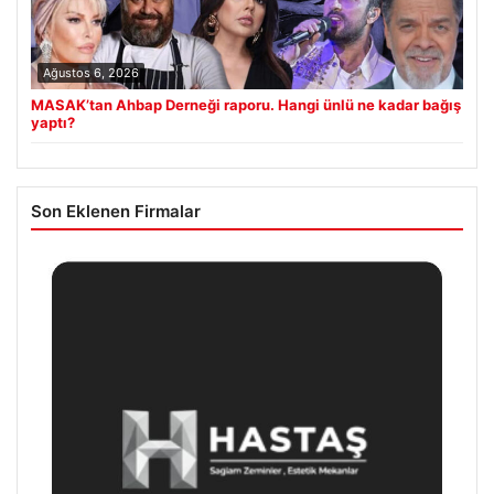
Ağustos 6, 2026
MASAK’tan Ahbap Derneği raporu. Hangi ünlü ne kadar bağış
yaptı?
Son Eklenen Firmalar