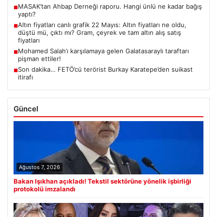
MASAK’tan Ahbap Derneği raporu. Hangi ünlü ne kadar bağış
■
yaptı?
Altın fiyatları canlı grafik 22 Mayıs: Altın fiyatları ne oldu,
■
düştü mü, çıktı mı? Gram, çeyrek ve tam altın alış satış
fiyatları
Mohamed Salah’ı karşılamaya gelen Galatasaraylı taraftarı
■
pişman ettiler!
Son dakika… FETÖ’cü terörist Burkay Karatepe’den suikast
■
itirafı
Güncel
Ağustos 7, 2026
Bakan Işıkhan açıkladı! Tekstil sektörüne yönelik işbirliği
protokolü imzalandı