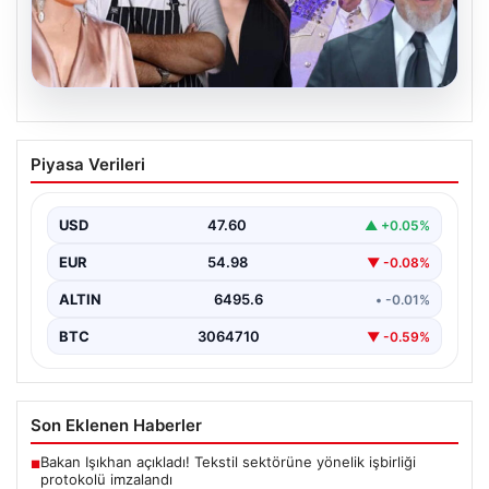
06.08.2026
MASAK’tan Ahbap Derneği raporu.
Piyasa Verileri
Hangi ünlü ne kadar bağış yaptı?
{"title": "MASAK Raporunda Ahbap Derneği'ne Yapılan
Bağışlar ve Ünlü İsimlerin Katkıları", "content": "İstanbul
USD
47.60
▲ +0.05%
Cumhuriyet…
EUR
54.98
▼ -0.08%
ALTIN
6495.6
• -0.01%
BTC
3064710
▼ -0.59%
Son Eklenen Haberler
Bakan Işıkhan açıkladı! Tekstil sektörüne yönelik işbirliği
■
protokolü imzalandı