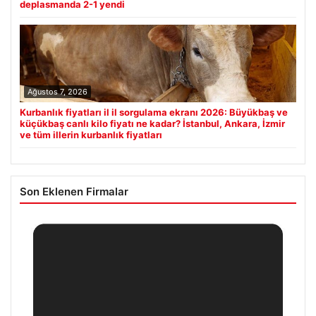
deplasmanda 2-1 yendi
Ağustos 7, 2026
Kurbanlık fiyatları il il sorgulama ekranı 2026: Büyükbaş ve
küçükbaş canlı kilo fiyatı ne kadar? İstanbul, Ankara, İzmir
ve tüm illerin kurbanlık fiyatları
Son Eklenen Firmalar