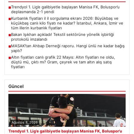
Trendyol 1. Lig’e galibiyetle başlayan Manisa FK, Boluspor’u
■
deplasmanda 2-1 yendi
Kurbanlık fiyatları il il sorgulama ekranı 2026: Büyükbaş ve
■
küçükbaş canlı kilo fiyatı ne kadar? İstanbul, Ankara, İzmir ve
tüm illerin kurbanlık fiyatları
Bakan Işıkhan açıkladı! Tekstil sektörüne yönelik işbirliği
■
protokolü imzalandı
MASAK’tan Ahbap Derneği raporu. Hangi ünlü ne kadar bağış
■
yaptı?
Altın fiyatları canlı grafik 22 Mayıs: Altın fiyatları ne oldu,
■
düştü mü, çıktı mı? Gram, çeyrek ve tam altın alış satış
fiyatları
Güncel
Ağustos 8, 2026
Trendyol 1. Lig’e galibiyetle başlayan Manisa FK, Boluspor’u