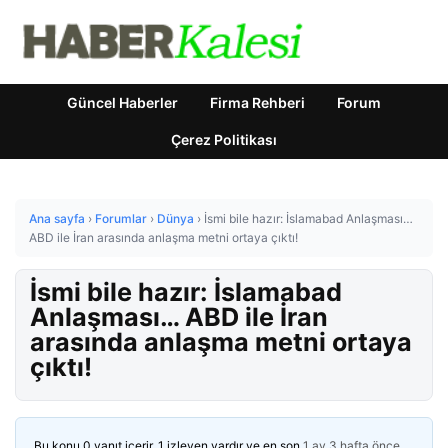
Güncel Haberler
Firma Rehberi
Forum
Çerez Politikası
Ana sayfa
›
Forumlar
›
Dünya
›
İsmi bile hazır: İslamabad Anlaşması…
ABD ile İran arasında anlaşma metni ortaya çıktı!
İsmi bile hazır: İslamabad
Anlaşması… ABD ile İran
arasında anlaşma metni ortaya
çıktı!
Bu konu 0 yanıt içerir, 1 izleyen vardır ve en son
1 ay 3 hafta önce