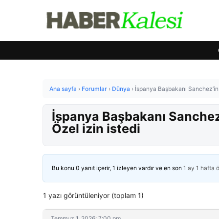
Ana sayfa
›
Forumlar
›
Dünya
›
İspanya Başbakanı Sanchez’in 
İspanya Başbakanı Sanchez
Özel izin istedi
Bu konu 0 yanıt içerir, 1 izleyen vardır ve en son
1 ay 1 hafta 
1 yazı görüntüleniyor (toplam 1)
Temmuz 1, 2026: 7:00 pm