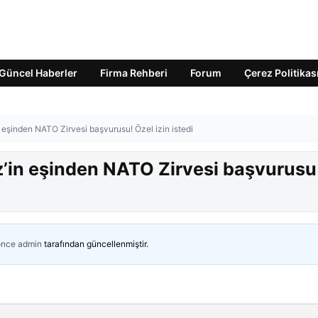
Güncel Haberler
Firma Rehberi
Forum
Çerez Politikas
eşinden NATO Zirvesi başvurusu! Özel izin istedi
’in eşinden NATO Zirvesi başvurusu
önce
admin
tarafından güncellenmiştir.