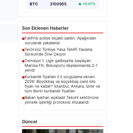
BTC
3100955
▲ +0.07%
Son Eklenen Haberler
Fatih’te polise bıçaklı saldırı. Ayağından
■
vurularak yakalandı
Terörsüz Türkiye Yasa Teklifi Yasama
■
Sürecinde Öne Çıkıyor
Trendyol 1. Lig’e galibiyetle başlayan
■
Manisa FK, Boluspor’u deplasmanda 2-1
yendi
Kurbanlık fiyatları il il sorgulama ekranı
■
2026: Büyükbaş ve küçükbaş canlı kilo
fiyatı ne kadar? İstanbul, Ankara, İzmir ve
tüm illerin kurbanlık fiyatları
Bakan Işıkhan açıkladı! Tekstil sektörüne
■
yönelik işbirliği protokolü imzalandı
Güncel