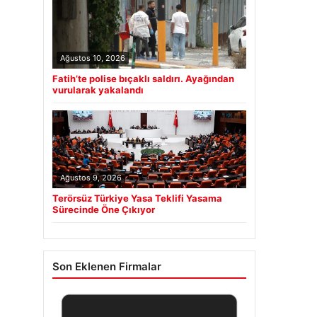
Ağustos 10, 2026
Fatih’te polise bıçaklı saldırı. Ayağından
vurularak yakalandı
Ağustos 9, 2026
Terörsüz Türkiye Yasa Teklifi Yasama
Sürecinde Öne Çıkıyor
Son Eklenen Firmalar