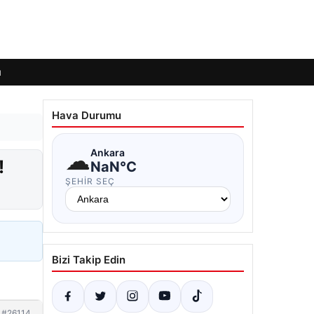
ı
Hava Durumu
☁
Ankara
!
NaN°C
ŞEHIR SEÇ
Bizi Takip Edin
#26114