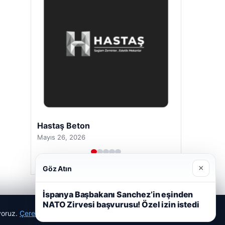
Hastaş Beton
Mayıs 26, 2026
×
Göz Atın
İspanya Başbakanı Sanchez’in eşinden
NATO Zirvesi başvurusu! Özel izin istedi
ıyoruz.
Çerez Politikamız
Reddet
Kabul Et