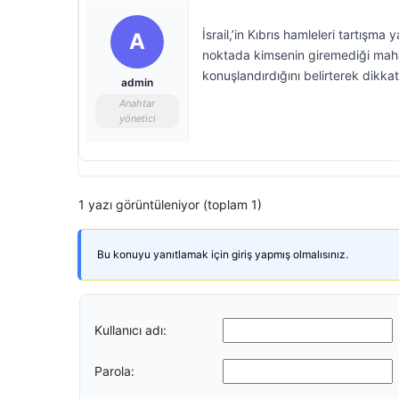
İsrail,’in Kıbrıs hamleleri tartışm
A
noktada kimsenin giremediği mahall
konuşlandırdığını belirterek dikkat
admin
Anahtar
yönetici
1 yazı görüntüleniyor (toplam 1)
Bu konuyu yanıtlamak için giriş yapmış olmalısınız.
Kullanıcı adı:
Parola: