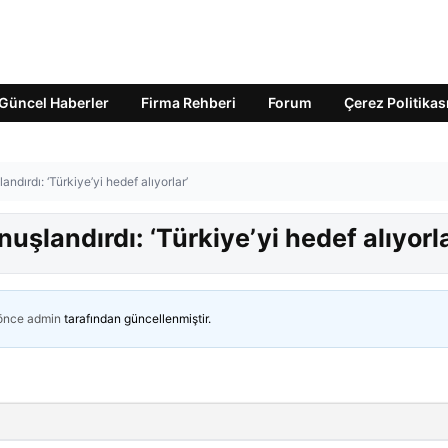
Güncel Haberler
Firma Rehberi
Forum
Çerez Politikas
andırdı: ‘Türkiye’yi hedef alıyorlar’
nuşlandırdı: ‘Türkiye’yi hedef alıyorla
 önce
admin
tarafından güncellenmiştir.