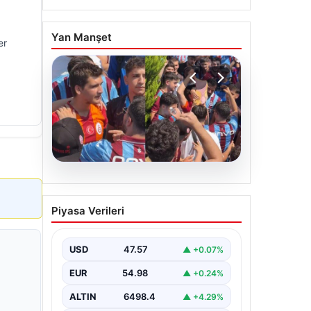
Yan Manşet
er
05.08.2026
Mohamed Salah’ı
Piyasa Verileri
karşılamaya gelen
Galatasaraylı taraftarı
pişman ettiler!
USD
47.57
▲ +0.07%
EUR
54.98
▲ +0.24%
ALTIN
6498.4
▲ +4.29%