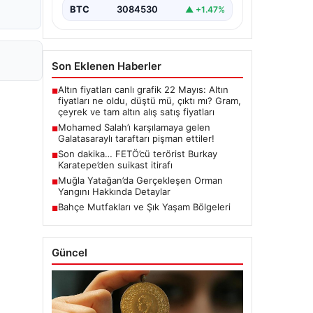
BTC
3084530
▲ +1.47%
Son Eklenen Haberler
Altın fiyatları canlı grafik 22 Mayıs: Altın
■
fiyatları ne oldu, düştü mü, çıktı mı? Gram,
çeyrek ve tam altın alış satış fiyatları
Mohamed Salah’ı karşılamaya gelen
■
Galatasaraylı taraftarı pişman ettiler!
Son dakika… FETÖ’cü terörist Burkay
■
Karatepe’den suikast itirafı
Muğla Yatağan’da Gerçekleşen Orman
■
Yangını Hakkında Detaylar
Bahçe Mutfakları ve Şık Yaşam Bölgeleri
■
Güncel