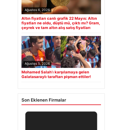
Ağustos 6, 2026
Altın fiyatları canlı grafik 22 Mayıs: Altın
fiyatları ne oldu, düştü mü, çıktı mı? Gram,
çeyrek ve tam altın alış satış fiyatları
Ağustos 5, 2026
Mohamed Salah’ı karşılamaya gelen
Galatasaraylı taraftarı pişman ettiler!
Son Eklenen Firmalar