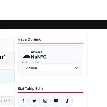
ı
Hava Durumu
☁
Ankara
r’
NaN°C
ŞEHIR SEÇ
Bizi Takip Edin
#16713