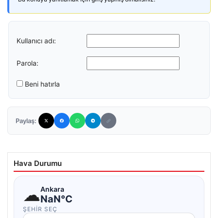
Kullanıcı adı:
Parola:
Beni hatırla
Paylaş:
Hava Durumu
☁
Ankara
NaN°C
ŞEHIR SEÇ