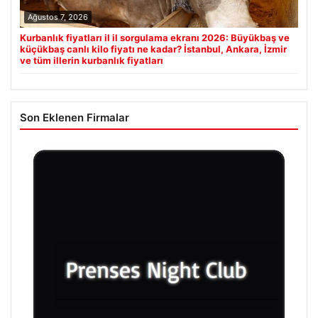
Ağustos 7, 2026
Kurbanlık fiyatları il il sorgulama ekranı 2026: Büyükbaş ve
küçükbaş canlı kilo fiyatı ne kadar? İstanbul, Ankara, İzmir
ve tüm illerin kurbanlık fiyatları
Son Eklenen Firmalar