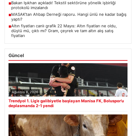
Bakan Işıkhan açıkladı! Tekstil sektörüne yönelik işbirliği
■
protokolü imzalandı
MASAK’tan Ahbap Derneği raporu. Hangi ünlü ne kadar bağış
■
yaptı?
Altın fiyatları canlı grafik 22 Mayıs: Altın fiyatları ne oldu,
■
düştü mü, çıktı mı? Gram, çeyrek ve tam altın alış satış
fiyatları
Güncel
Ağustos 8, 2026
Trendyol 1. Lig’e galibiyetle başlayan Manisa FK, Boluspor’u
deplasmanda 2-1 yendi