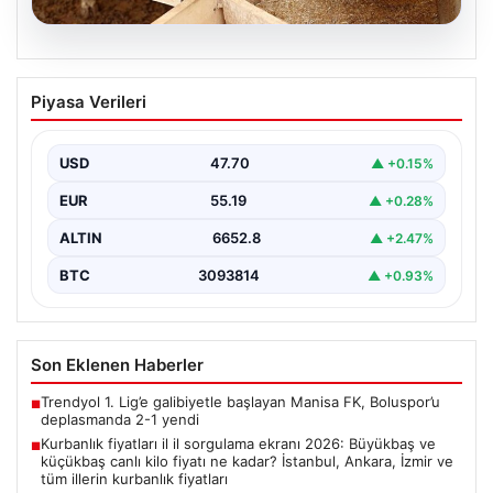
07.08.2026
Kurbanlık fiyatları il il sorgulama ekranı
Piyasa Verileri
2026: Büyükbaş ve küçükbaş canlı kilo
fiyatı ne kadar? İstanbul, Ankara, İzmir
ve tüm illerin kurbanlık fiyatları
USD
47.70
▲ +0.15%
EUR
55.19
▲ +0.28%
ALTIN
6652.8
▲ +2.47%
BTC
3093814
▲ +0.93%
Son Eklenen Haberler
Trendyol 1. Lig’e galibiyetle başlayan Manisa FK, Boluspor’u
■
deplasmanda 2-1 yendi
Kurbanlık fiyatları il il sorgulama ekranı 2026: Büyükbaş ve
■
küçükbaş canlı kilo fiyatı ne kadar? İstanbul, Ankara, İzmir ve
tüm illerin kurbanlık fiyatları