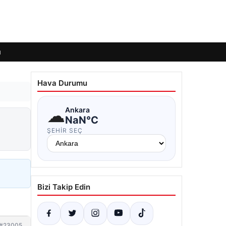
ı
Hava Durumu
☁
Ankara
NaN°C
ŞEHIR SEÇ
Bizi Takip Edin
#23005