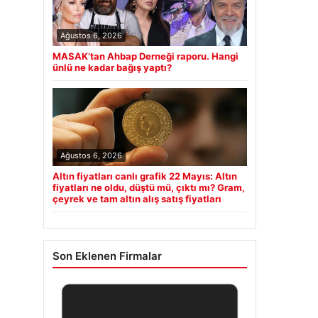
Ağustos 6, 2026
MASAK’tan Ahbap Derneği raporu. Hangi
ünlü ne kadar bağış yaptı?
Ağustos 6, 2026
Altın fiyatları canlı grafik 22 Mayıs: Altın
fiyatları ne oldu, düştü mü, çıktı mı? Gram,
çeyrek ve tam altın alış satış fiyatları
Son Eklenen Firmalar