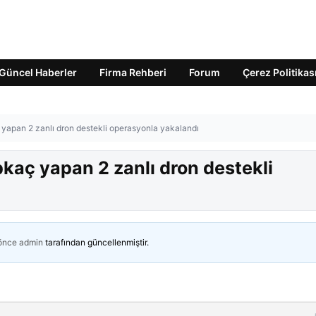
Güncel Haberler
Firma Rehberi
Forum
Çerez Politikas
 yapan 2 zanlı dron destekli operasyonla yakalandı
pkaç yapan 2 zanlı dron destekli
 önce
admin
tarafından güncellenmiştir.