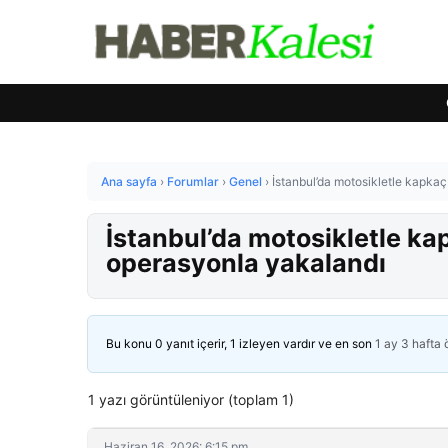
Ana sayfa
›
Forumlar
›
Genel
›
İstanbul’da motosikletle kapkaç
İstanbul’da motosikletle ka
operasyonla yakalandı
Bu konu 0 yanıt içerir, 1 izleyen vardır ve en son
1 ay 3 hafta
1 yazı görüntüleniyor (toplam 1)
Haziran 16, 2026: 6:15 pm