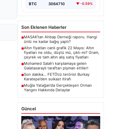
butlan kararı…
BTC
3064710
▼ -0.59%
Son Eklenen Haberler
MASAK’tan Ahbap Derneği raporu. Hangi
■
ünlü ne kadar bağış yaptı?
Altın fiyatları canlı grafik 22 Mayıs: Altın
■
fiyatları ne oldu, düştü mü, çıktı mı? Gram,
çeyrek ve tam altın alış satış fiyatları
Mohamed Salah’ı karşılamaya gelen
■
Galatasaraylı taraftarı pişman ettiler!
Son dakika… FETÖ’cü terörist Burkay
■
Karatepe’den suikast itirafı
Muğla Yatağan’da Gerçekleşen Orman
■
Yangını Hakkında Detaylar
Güncel