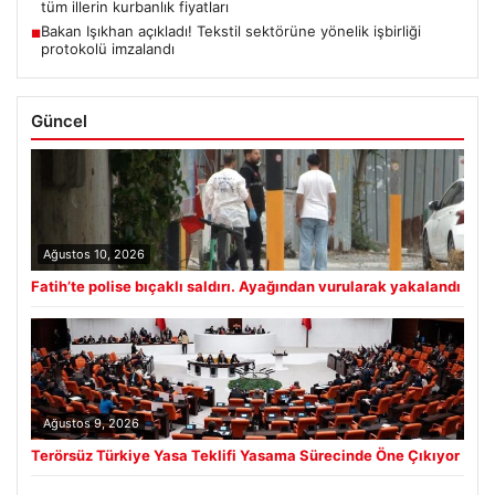
tüm illerin kurbanlık fiyatları
Bakan Işıkhan açıkladı! Tekstil sektörüne yönelik işbirliği
■
protokolü imzalandı
Güncel
Ağustos 10, 2026
Fatih’te polise bıçaklı saldırı. Ayağından vurularak yakalandı
Ağustos 9, 2026
Terörsüz Türkiye Yasa Teklifi Yasama Sürecinde Öne Çıkıyor