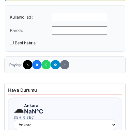
Kullanıcı adı:
Parola:
Beni hatırla
Paylaş:
Hava Durumu
☁
Ankara
NaN°C
ŞEHIR SEÇ