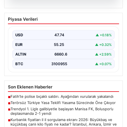
09.08.2026
Terörsüz Türkiye Yasa Teklifi Yasama
Piyasa Verileri
Sürecinde Öne Çıkıyor
Türkiye Büyük Millet Meclisi’nde, terörle mücadele ve
toplumsal bütünleşmeyi güçlendirmeyi amaçlayan yeni
USD
47.74
▲ +0.18%
yasa tasarısı…
EUR
55.25
▲ +0.32%
ALTIN
6660.6
▲ +2.59%
BTC
3100955
▲ +0.07%
Son Eklenen Haberler
Fatih’te polise bıçaklı saldırı. Ayağından vurularak yakalandı
■
Terörsüz Türkiye Yasa Teklifi Yasama Sürecinde Öne Çıkıyor
■
Trendyol 1. Lig’e galibiyetle başlayan Manisa FK, Boluspor’u
■
deplasmanda 2-1 yendi
Kurbanlık fiyatları il il sorgulama ekranı 2026: Büyükbaş ve
■
küçükbaş canlı kilo fiyatı ne kadar? İstanbul, Ankara, İzmir ve