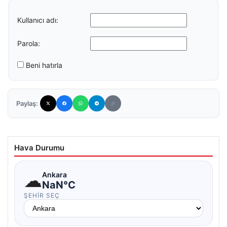
Kullanıcı adı:
Parola:
Beni hatırla
Paylaş:
Hava Durumu
☁
Ankara
NaN°C
ŞEHIR SEÇ