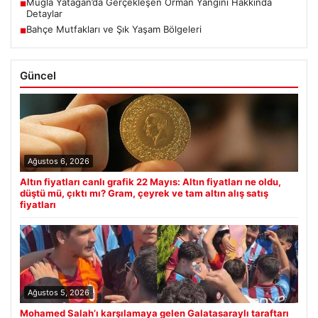
Muğla Yatağan’da Gerçekleşen Orman Yangını Hakkında
■
Detaylar
Bahçe Mutfakları ve Şık Yaşam Bölgeleri
■
Güncel
Ağustos 6, 2026
Altın fiyatları canlı grafik 22 Mayıs: Altın fiyatları ne oldu,
düştü mü, çıktı mı? Gram, çeyrek ve tam altın alış satış
fiyatları
Ağustos 5, 2026
Mohamed Salah’ı karşılamaya gelen Galatasaraylı taraftarı