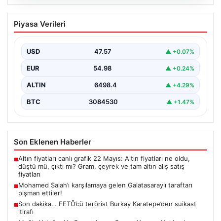
05.08.2026
Mohamed Salah’ı karşılamaya gelen
Piyasa Verileri
Galatasaraylı taraftarı pişman ettiler!
USD
47.57
▲ +0.07%
EUR
54.98
▲ +0.24%
ALTIN
6498.4
▲ +4.29%
BTC
3084530
▲ +1.47%
Son Eklenen Haberler
Altın fiyatları canlı grafik 22 Mayıs: Altın fiyatları ne oldu,
■
düştü mü, çıktı mı? Gram, çeyrek ve tam altın alış satış
fiyatları
Mohamed Salah’ı karşılamaya gelen Galatasaraylı taraftarı
■
pişman ettiler!
Son dakika… FETÖ’cü terörist Burkay Karatepe’den suikast
■
itirafı