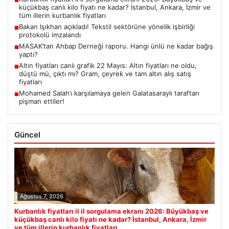
■
küçükbaş canlı kilo fiyatı ne kadar? İstanbul, Ankara, İzmir ve
tüm illerin kurbanlık fiyatları
Bakan Işıkhan açıkladı! Tekstil sektörüne yönelik işbirliği
■
protokolü imzalandı
MASAK’tan Ahbap Derneği raporu. Hangi ünlü ne kadar bağış
■
yaptı?
Altın fiyatları canlı grafik 22 Mayıs: Altın fiyatları ne oldu,
■
düştü mü, çıktı mı? Gram, çeyrek ve tam altın alış satış
fiyatları
Mohamed Salah’ı karşılamaya gelen Galatasaraylı taraftarı
■
pişman ettiler!
Güncel
Ağustos 7, 2026
Kurbanlık fiyatları il il sorgulama ekranı 2026: Büyükbaş ve
küçükbaş canlı kilo fiyatı ne kadar? İstanbul, Ankara, İzmir
ve tüm illerin kurbanlık fiyatları