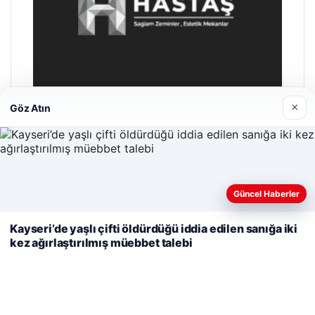
×
Göz Atın
Prenses Night Club
Nisan 29, 2026
Web sitemizi nasıl kullandığınızı daha iyi anlayabilmek,
Güncel Haberler
deneyiminizi kişiselleştirmek ve geliştirmek amacıyla çerezler
kullanıyoruz.
Çerez Politikamız
Kayseri’de yaşlı çifti öldürdüğü iddia edilen sanığa iki
kez ağırlaştırılmış müebbet talebi
Reddet
Kabul Et
© 2026 Haber Kalesi