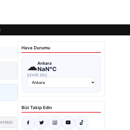
ı
Hava Durumu
☁
Ankara
NaN°C
ŞEHIR SEÇ
Bizi Takip Edin
#16920