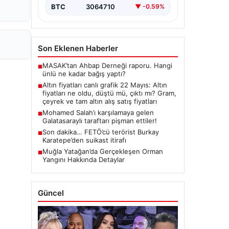
butlan kararı…
BTC
3064710
▼ -0.59%
Son Eklenen Haberler
MASAK’tan Ahbap Derneği raporu. Hangi
■
ünlü ne kadar bağış yaptı?
Altın fiyatları canlı grafik 22 Mayıs: Altın
■
fiyatları ne oldu, düştü mü, çıktı mı? Gram,
çeyrek ve tam altın alış satış fiyatları
Mohamed Salah’ı karşılamaya gelen
■
Galatasaraylı taraftarı pişman ettiler!
Son dakika… FETÖ’cü terörist Burkay
■
Karatepe’den suikast itirafı
Muğla Yatağan’da Gerçekleşen Orman
■
Yangını Hakkında Detaylar
Güncel