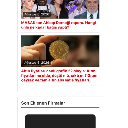
Ağustos 6, 2026
MASAK’tan Ahbap Derneği raporu. Hangi
ünlü ne kadar bağış yaptı?
Ağustos 6, 2026
Altın fiyatları canlı grafik 22 Mayıs: Altın
fiyatları ne oldu, düştü mü, çıktı mı? Gram,
çeyrek ve tam altın alış satış fiyatları
Son Eklenen Firmalar