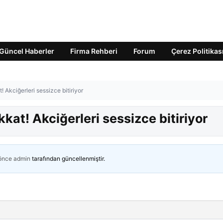
Güncel Haberler
Firma Rehberi
Forum
Çerez Politikas
! Akciğerleri sessizce bitiriyor
kkat! Akciğerleri sessizce bitiriyor
 önce
admin
tarafından güncellenmiştir.