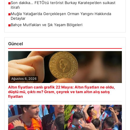
Son dakika… FETÖ’cü terörist Burkay Karatepe’den suikast
■
itirafı
Muğla Yatağan’da Gerçekleşen Orman Yangını Hakkında
■
Detaylar
Bahçe Mutfakları ve Şık Yaşam Bölgeleri
■
Güncel
Ağustos 6, 2026
Altın fiyatları canlı grafik 22 Mayıs: Altın fiyatları ne oldu,
düştü mü, çıktı mı? Gram, çeyrek ve tam altın alış satış
fiyatları