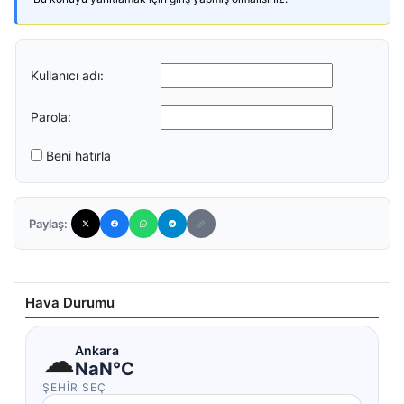
Kullanıcı adı:
Parola:
Beni hatırla
Paylaş:
Hava Durumu
☁
Ankara
NaN°C
ŞEHIR SEÇ