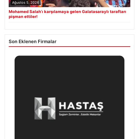
Ağustos 5, 2026
Mohamed Salah’ı karşılamaya gelen Galatasaraylı taraftarı
pişman ettiler!
Son Eklenen Firmalar