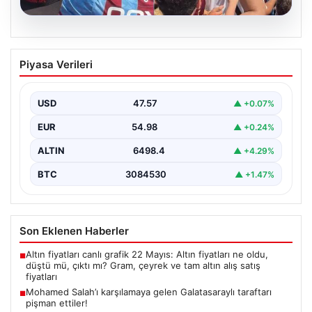
05.08.2026
Mohamed Salah’ı karşılamaya gelen
Piyasa Verileri
Galatasaraylı taraftarı pişman ettiler!
USD
47.57
▲ +0.07%
EUR
54.98
▲ +0.24%
ALTIN
6498.4
▲ +4.29%
BTC
3084530
▲ +1.47%
Son Eklenen Haberler
Altın fiyatları canlı grafik 22 Mayıs: Altın fiyatları ne oldu,
■
düştü mü, çıktı mı? Gram, çeyrek ve tam altın alış satış
fiyatları
Mohamed Salah’ı karşılamaya gelen Galatasaraylı taraftarı
■
pişman ettiler!