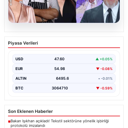
06.08.2026
MASAK’tan Ahbap Derneği raporu.
Piyasa Verileri
Hangi ünlü ne kadar bağış yaptı?
{"title": "MASAK Raporunda Ahbap Derneği'ne Yapılan
Bağışlar ve Ünlü İsimlerin Katkıları", "content": "İstanbul
USD
47.60
▲ +0.05%
Cumhuriyet…
EUR
54.98
▼ -0.08%
ALTIN
6495.6
• -0.01%
BTC
3064710
▼ -0.59%
Son Eklenen Haberler
Bakan Işıkhan açıkladı! Tekstil sektörüne yönelik işbirliği
■
protokolü imzalandı