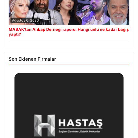
Ağustos 6, 2026
MASAK’tan Ahbap Derneği raporu. Hangi ünlü ne kadar bağış
yaptı?
Son Eklenen Firmalar