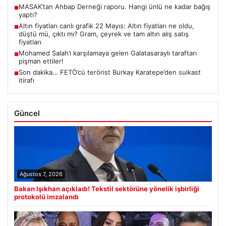
MASAK’tan Ahbap Derneği raporu. Hangi ünlü ne kadar bağış
■
yaptı?
Altın fiyatları canlı grafik 22 Mayıs: Altın fiyatları ne oldu,
■
düştü mü, çıktı mı? Gram, çeyrek ve tam altın alış satış
fiyatları
Mohamed Salah’ı karşılamaya gelen Galatasaraylı taraftarı
■
pişman ettiler!
Son dakika… FETÖ’cü terörist Burkay Karatepe’den suikast
■
itirafı
Güncel
Ağustos 7, 2026
Bakan Işıkhan açıkladı! Tekstil sektörüne yönelik işbirliği
protokolü imzalandı