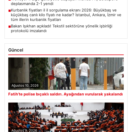
deplasmanda 2-1 yendi
Kurbanlık fiyatları il il sorgulama ekranı 2026: Büyükbaş ve
■
küçükbaş canlı kilo fiyatı ne kadar? İstanbul, Ankara, İzmir ve
tüm illerin kurbanlık fiyatları
Bakan Işıkhan açıkladı! Tekstil sektörüne yönelik işbirliği
■
protokolü imzalandı
Güncel
Ağustos 10, 2026
Fatih’te polise bıçaklı saldırı. Ayağından vurularak yakalandı
Ağustos 9, 2026