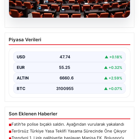
09.08.2026
Terörsüz Türkiye Yasa Teklifi Yasama
Piyasa Verileri
Sürecinde Öne Çıkıyor
Türkiye Büyük Millet Meclisi’nde, terörle mücadele ve
toplumsal bütünleşmeyi güçlendirmeyi amaçlayan yeni
USD
47.74
▲ +0.18%
yasa tasarısı…
EUR
55.25
▲ +0.32%
ALTIN
6660.6
▲ +2.59%
BTC
3100955
▲ +0.07%
Son Eklenen Haberler
Fatih’te polise bıçaklı saldırı. Ayağından vurularak yakalandı
■
Terörsüz Türkiye Yasa Teklifi Yasama Sürecinde Öne Çıkıyor
■
Trendyol 1. Lig’e galibiyetle başlayan Manisa FK, Boluspor’u
■