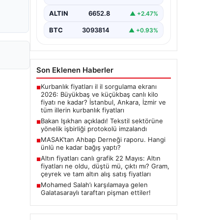
imza törenine Çalışma ve Sosyal
Güvenlik Bakanı Vedat Işıkhan ile…
ALTIN
6652.8
▲ +2.47%
BTC
3093814
▲ +0.93%
Son Eklenen Haberler
Kurbanlık fiyatları il il sorgulama ekranı
■
2026: Büyükbaş ve küçükbaş canlı kilo
fiyatı ne kadar? İstanbul, Ankara, İzmir ve
tüm illerin kurbanlık fiyatları
Bakan Işıkhan açıkladı! Tekstil sektörüne
■
yönelik işbirliği protokolü imzalandı
MASAK’tan Ahbap Derneği raporu. Hangi
■
ünlü ne kadar bağış yaptı?
Altın fiyatları canlı grafik 22 Mayıs: Altın
■
fiyatları ne oldu, düştü mü, çıktı mı? Gram,
çeyrek ve tam altın alış satış fiyatları
Mohamed Salah’ı karşılamaya gelen
■
Galatasaraylı taraftarı pişman ettiler!