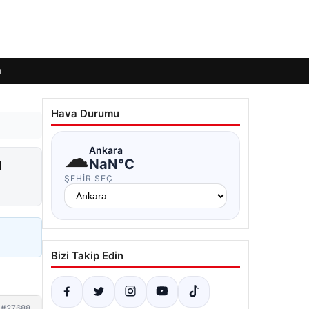
ı
Hava Durumu
☁
Ankara
ı
NaN°C
ŞEHIR SEÇ
Bizi Takip Edin
#27688