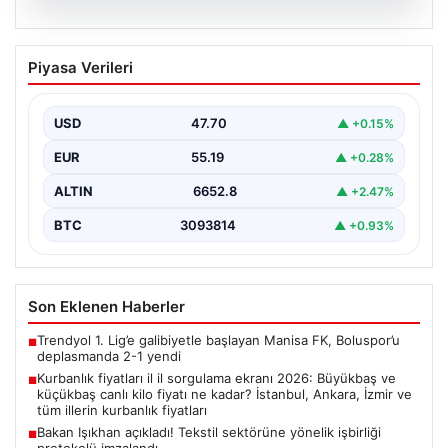
07.08.2026
Kurbanlık fiyatları il il sorgulama ekranı
Piyasa Verileri
2026: Büyükbaş ve küçükbaş canlı kilo
fiyatı ne kadar? İstanbul, Ankara, İzmir
ve tüm illerin kurbanlık fiyatları
USD
47.70
▲ +0.15%
EUR
55.19
▲ +0.28%
ALTIN
6652.8
▲ +2.47%
BTC
3093814
▲ +0.93%
Son Eklenen Haberler
Trendyol 1. Lig’e galibiyetle başlayan Manisa FK, Boluspor’u
■
deplasmanda 2-1 yendi
Kurbanlık fiyatları il il sorgulama ekranı 2026: Büyükbaş ve
■
küçükbaş canlı kilo fiyatı ne kadar? İstanbul, Ankara, İzmir ve
tüm illerin kurbanlık fiyatları
Bakan Işıkhan açıkladı! Tekstil sektörüne yönelik işbirliği
■