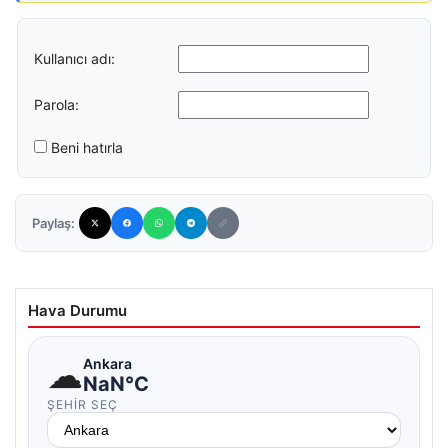
Kullanıcı adı:
Parola:
Beni hatırla
Paylaş:
Hava Durumu
☁
Ankara
NaN°C
ŞEHIR SEÇ