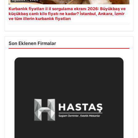
Kurbanlık fiyatları il il sorgulama ekranı 2026: Büyükbaş ve
küçükbaş canlı kilo fiyatı ne kadar? İstanbul, Ankara, İzmir
ve tüm illerin kurbanlık fiyatları
Son Eklenen Firmalar