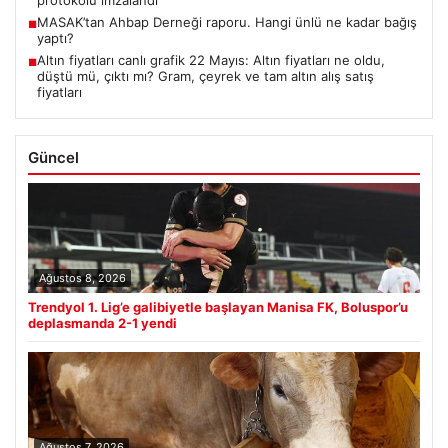
protokolü imzalandı
MASAK’tan Ahbap Derneği raporu. Hangi ünlü ne kadar bağış
■
yaptı?
Altın fiyatları canlı grafik 22 Mayıs: Altın fiyatları ne oldu,
■
düştü mü, çıktı mı? Gram, çeyrek ve tam altın alış satış
fiyatları
Güncel
Ağustos 8, 2026
Trendyol 1. Lig’e galibiyetle başlayan Manisa FK, Boluspor’u
deplasmanda 2-1 yendi
Ağustos 7, 2026