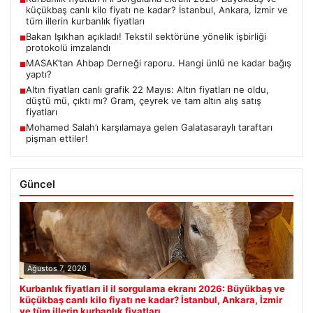
■
küçükbaş canlı kilo fiyatı ne kadar? İstanbul, Ankara, İzmir ve
tüm illerin kurbanlık fiyatları
Bakan Işıkhan açıkladı! Tekstil sektörüne yönelik işbirliği
■
protokolü imzalandı
MASAK’tan Ahbap Derneği raporu. Hangi ünlü ne kadar bağış
■
yaptı?
Altın fiyatları canlı grafik 22 Mayıs: Altın fiyatları ne oldu,
■
düştü mü, çıktı mı? Gram, çeyrek ve tam altın alış satış
fiyatları
Mohamed Salah’ı karşılamaya gelen Galatasaraylı taraftarı
■
pişman ettiler!
Güncel
Ağustos 7, 2026
Kurbanlık fiyatları il il sorgulama ekranı 2026: Büyükbaş ve
küçükbaş canlı kilo fiyatı ne kadar? İstanbul, Ankara, İzmir
ve tüm illerin kurbanlık fiyatları