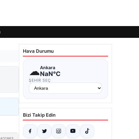
ı
Hava Durumu
☁
Ankara
NaN°C
ŞEHIR SEÇ
Bizi Takip Edin
#21863