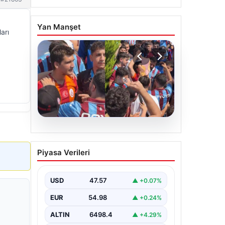
Yan Manşet
arı
05.08.2026
Mohamed Salah’ı
Piyasa Verileri
karşılamaya gelen
Galatasaraylı taraftarı
pişman ettiler!
USD
47.57
▲ +0.07%
EUR
54.98
▲ +0.24%
ALTIN
6498.4
▲ +4.29%