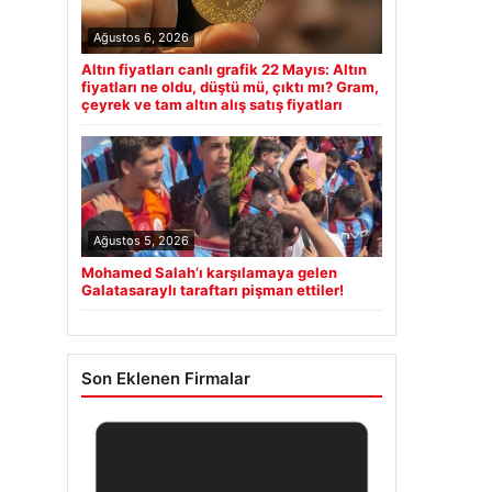
Ağustos 6, 2026
Altın fiyatları canlı grafik 22 Mayıs: Altın
fiyatları ne oldu, düştü mü, çıktı mı? Gram,
çeyrek ve tam altın alış satış fiyatları
Ağustos 5, 2026
Mohamed Salah’ı karşılamaya gelen
Galatasaraylı taraftarı pişman ettiler!
Son Eklenen Firmalar