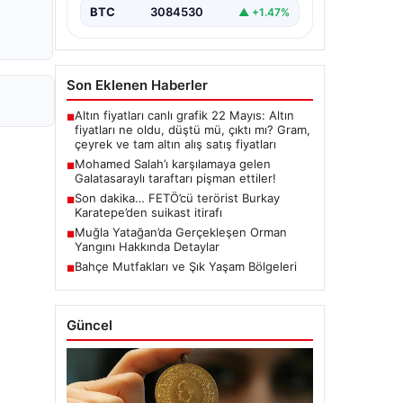
BTC
3084530
▲ +1.47%
Son Eklenen Haberler
Altın fiyatları canlı grafik 22 Mayıs: Altın
■
fiyatları ne oldu, düştü mü, çıktı mı? Gram,
çeyrek ve tam altın alış satış fiyatları
Mohamed Salah’ı karşılamaya gelen
■
Galatasaraylı taraftarı pişman ettiler!
Son dakika… FETÖ’cü terörist Burkay
■
Karatepe’den suikast itirafı
Muğla Yatağan’da Gerçekleşen Orman
■
Yangını Hakkında Detaylar
Bahçe Mutfakları ve Şık Yaşam Bölgeleri
■
Güncel