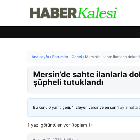
Ana sayfa
›
Forumlar
›
Genel
›
Mersin’de sahte ilanlarla dolandı
Mersin’de sahte ilanlarla dol
şüpheli tutuklandı
Bu konu 0 yanıt içerir, 1 izleyen vardır ve en son
1 ay 3 hafta
1 yazı görüntüleniyor (toplam 1)
Haziran 11, 2026: 8:45 pm