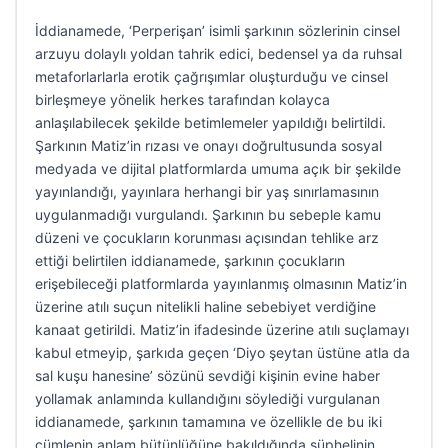
İddianamede, ‘Perperişan’ isimli şarkının sözlerinin cinsel
arzuyu dolaylı yoldan tahrik edici, bedensel ya da ruhsal
metaforlarlarla erotik çağrışımlar oluşturduğu ve cinsel
birleşmeye yönelik herkes tarafından kolayca
anlaşılabilecek şekilde betimlemeler yapıldığı belirtildi.
Şarkının Matiz’in rızası ve onayı doğrultusunda sosyal
medyada ve dijital platformlarda umuma açık bir şekilde
yayınlandığı, yayınlara herhangi bir yaş sınırlamasının
uygulanmadığı vurgulandı. Şarkının bu sebeple kamu
düzeni ve çocukların korunması açısından tehlike arz
ettiği belirtilen iddianamede, şarkının çocukların
erişebileceği platformlarda yayınlanmış olmasının Matiz’in
üzerine atılı suçun nitelikli haline sebebiyet verdiğine
kanaat getirildi. Matiz’in ifadesinde üzerine atılı suçlamayı
kabul etmeyip, şarkıda geçen ‘Diyo şeytan üstüne atla da
sal kuşu hanesine’ sözünü sevdiği kişinin evine haber
yollamak anlamında kullandığını söylediği vurgulanan
iddianamede, şarkının tamamına ve özellikle de bu iki
cümlenin anlam bütünlüğüne bakıldığında şüphelinin