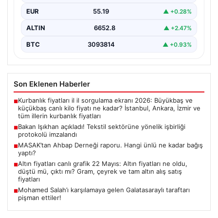
Çalışma ve Sosyal Güvenlik Bakanı Vedat Işıkhan ile…
EUR
55.19
▲ +0.28%
ALTIN
6652.8
▲ +2.47%
BTC
3093814
▲ +0.93%
Son Eklenen Haberler
Kurbanlık fiyatları il il sorgulama ekranı 2026: Büyükbaş ve
■
küçükbaş canlı kilo fiyatı ne kadar? İstanbul, Ankara, İzmir ve
tüm illerin kurbanlık fiyatları
Bakan Işıkhan açıkladı! Tekstil sektörüne yönelik işbirliği
■
protokolü imzalandı
MASAK’tan Ahbap Derneği raporu. Hangi ünlü ne kadar bağış
■
yaptı?
Altın fiyatları canlı grafik 22 Mayıs: Altın fiyatları ne oldu,
■
düştü mü, çıktı mı? Gram, çeyrek ve tam altın alış satış
fiyatları
Mohamed Salah’ı karşılamaya gelen Galatasaraylı taraftarı
■
pişman ettiler!