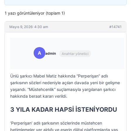
1 yazı görüntüleniyor (toplam 1)
Mayıs 9, 2026: 4:30 am
#14741
A
admin
Anahtar yönetici
Ünlü şarkıcı Mabel Matiz hakkında “Perperişan” adlı
şarkısının sözleri nedeniyle açılan davada yeni bir gelişme
yaşandı. “Müstehcenlik” suçlamasıyla yargılanan şarkıcı
hakkında beraat kararı verildi.
3 YILA KADAR HAPSİ İSTENİYORDU
‘Perperişan’ adlı şarkısının sözlerinde müstehcen
betimlemeler yer aldığı ve eserin dijital platformlarda yaş