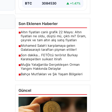
BTC
3084530
▲ +1.47%
Son Eklenen Haberler
Altın fiyatları canlı grafik 22 Mayıs: Altın
■
fiyatları ne oldu, düştü mü, çıktı mı? Gram,
çeyrek ve tam altın alış satış fiyatları
Mohamed Salah’ı karşılamaya gelen
■
Galatasaraylı taraftarı pişman ettiler!
Son dakika… FETÖ’cü terörist Burkay
■
Karatepe’den suikast itirafı
Muğla Yatağan’da Gerçekleşen Orman
■
Yangını Hakkında Detaylar
Bahçe Mutfakları ve Şık Yaşam Bölgeleri
■
Güncel