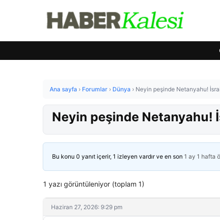
Ana sayfa
›
Forumlar
›
Dünya
›
Neyin peşinde Netanyahu! İsrai
Neyin peşinde Netanyahu! İs
Bu konu 0 yanıt içerir, 1 izleyen vardır ve en son
1 ay 1 hafta 
1 yazı görüntüleniyor (toplam 1)
Haziran 27, 2026: 9:29 pm