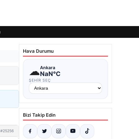
ı
Hava Durumu
☁
Ankara
NaN°C
ŞEHIR SEÇ
Bizi Takip Edin
#25256