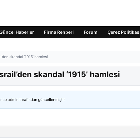
Güncel Haberler
Firma Rehberi
Forum
Çerez Politikas
l’den skandal ‘1915’ hamlesi
rail’den skandal ‘1915’ hamlesi
önce
admin
tarafından güncellenmiştir.