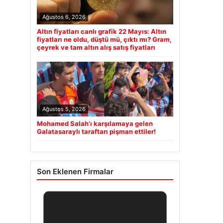
Ağustos 6, 2026
Altın fiyatları canlı grafik 22 Mayıs: Altın
fiyatları ne oldu, düştü mü, çıktı mı? Gram,
çeyrek ve tam altın alış satış fiyatları
Ağustos 5, 2026
Mohamed Salah’ı karşılamaya gelen
Galatasaraylı taraftarı pişman ettiler!
Son Eklenen Firmalar