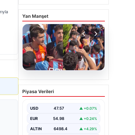
rıyla
Yan Manşet
05.08.2026
Mohamed Salah’ı
Piyasa Verileri
karşılamaya gelen
Galatasaraylı taraftarı
pişman ettiler!
USD
47.57
▲ +0.07%
EUR
54.98
▲ +0.24%
ALTIN
6498.4
▲ +4.29%