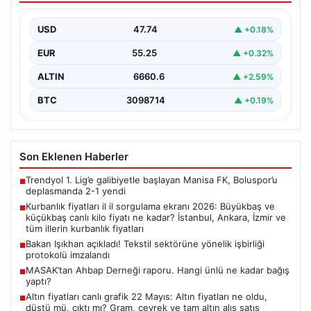
fiyatı ne kadar? İstanbul, Ankara, İzmir
ve tüm illerin kurbanlık fiyatları
USD
47.74
▲ +0.18%
EUR
55.25
▲ +0.32%
ALTIN
6660.6
▲ +2.59%
BTC
3098714
▲ +0.19%
Son Eklenen Haberler
Trendyol 1. Lig’e galibiyetle başlayan Manisa FK, Boluspor’u
■
deplasmanda 2-1 yendi
Kurbanlık fiyatları il il sorgulama ekranı 2026: Büyükbaş ve
■
küçükbaş canlı kilo fiyatı ne kadar? İstanbul, Ankara, İzmir ve
tüm illerin kurbanlık fiyatları
Bakan Işıkhan açıkladı! Tekstil sektörüne yönelik işbirliği
■
protokolü imzalandı
MASAK’tan Ahbap Derneği raporu. Hangi ünlü ne kadar bağış
■
yaptı?
Altın fiyatları canlı grafik 22 Mayıs: Altın fiyatları ne oldu,
■
düştü mü, çıktı mı? Gram, çeyrek ve tam altın alış satış