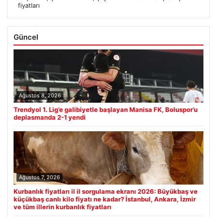
fiyatları
Güncel
Ağustos 8, 2026
Trendyol 1. Lig’e galibiyetle başlayan Manisa FK, Boluspor’u
deplasmanda 2-1 yendi
Ağustos 7, 2026
Kurbanlık fiyatları il il sorgulama ekranı 2026: Büyükbaş ve
küçükbaş canlı kilo fiyatı ne kadar? İstanbul, Ankara, İzmir
ve tüm illerin kurbanlık fiyatları