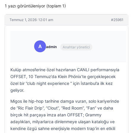
1 yazı görüntüleniyor (toplam 1)
Temmuz 1, 2026: 12:01 am
#25961
A
admin
Anahtar yönetici
Kulüp atmosferine özel hazırlanan CANLI performansıyla
OFFSET, 10 Temmuz’da Klein Phönix’te gerçekleşecek
özel bir ”club night experience ” için İstanbul’a ilk kez
geliyor.
Migos ile hip-hop tarihine damga vuran, solo kariyerinde
de “Ric Flair Drip”, “Clout”, “Red Room”, “Fan” ve daha
birçok hit parçaya imza atan OFFSET; Grammy
adaylıkları, milyarlarca dinlenmeye ulaşan kataloğu ve
kendine özgü sahne enerjisiyle modern trap’in en etkili