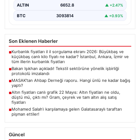
ALTIN
6652.8
▲ +2.47%
BTC
3093814
▲ +0.93%
Son Eklenen Haberler
Kurbanlık fiyatları il il sorgulama ekranı 2026: Büyükbaş ve
■
küçükbaş canlı kilo fiyatı ne kadar? İstanbul, Ankara, İzmir ve
tüm illerin kurbanlık fiyatları
Bakan Işıkhan açıkladı! Tekstil sektörüne yönelik işbirliği
■
protokolü imzalandı
MASAK’tan Ahbap Derneği raporu. Hangi ünlü ne kadar bağış
■
yaptı?
Altın fiyatları canlı grafik 22 Mayıs: Altın fiyatları ne oldu,
■
düştü mü, çıktı mı? Gram, çeyrek ve tam altın alış satış
fiyatları
Mohamed Salah’ı karşılamaya gelen Galatasaraylı taraftarı
■
pişman ettiler!
Güncel