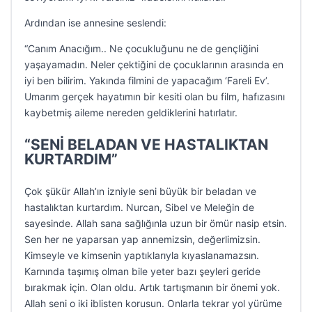
Ardından ise annesine seslendi:
“Canım Anacığım.. Ne çocukluğunu ne de gençliğini
yaşayamadın. Neler çektiğini de çocuklarının arasında en
iyi ben bilirim. Yakında filmini de yapacağım ‘Fareli Ev’.
Umarım gerçek hayatımın bir kesiti olan bu film, hafızasını
kaybetmiş aileme nereden geldiklerini hatırlatır.
“SENİ BELADAN VE HASTALIKTAN
KURTARDIM”
Çok şükür Allah’ın izniyle seni büyük bir beladan ve
hastalıktan kurtardım. Nurcan, Sibel ve Meleğin de
sayesinde. Allah sana sağlığınla uzun bir ömür nasip etsin.
Sen her ne yaparsan yap annemizsin, değerlimizsin.
Kimseyle ve kimsenin yaptıklarıyla kıyaslanamazsın.
Karnında taşımış olman bile yeter bazı şeyleri geride
bırakmak için. Olan oldu. Artık tartışmanın bir önemi yok.
Allah seni o iki iblisten korusun. Onlarla tekrar yol yürüme