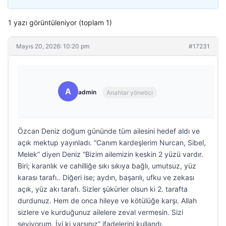
1 yazı görüntüleniyor (toplam 1)
Mayıs 20, 2026: 10:20 pm
#17231
A
admin
Anahtar yönetici
Özcan Deniz doğum gününde tüm ailesini hedef aldı ve
açık mektup yayınladı. “Canım kardeşlerim Nurcan, Sibel,
Melek” diyen Deniz “Bizim ailemizin keskin 2 yüzü vardır.
Biri; karanlık ve cahilliğe sıkı sıkıya bağlı, umutsuz, yüz
karası tarafı.. Diğeri ise; aydın, başarılı, ufku ve zekası
açık, yüz akı tarafı. Sizler şükürler olsun ki 2. tarafta
durdunuz. Hem de onca hileye ve kötülüğe karşı. Allah
sizlere ve kurduğunuz ailelere zeval vermesin. Sizi
seviyorum. İyi ki varsınız” ifadelerini kullandı.