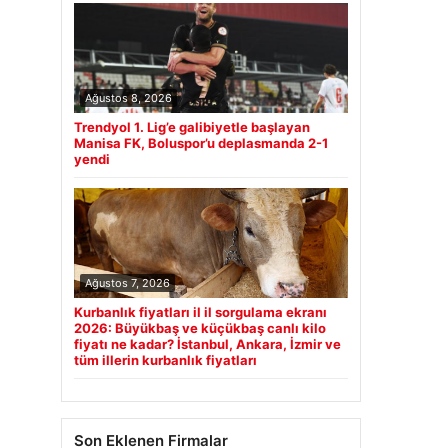
Ağustos 8, 2026
Trendyol 1. Lig’e galibiyetle başlayan
Manisa FK, Boluspor’u deplasmanda 2-1
yendi
Ağustos 7, 2026
Kurbanlık fiyatları il il sorgulama ekranı
2026: Büyükbaş ve küçükbaş canlı kilo
fiyatı ne kadar? İstanbul, Ankara, İzmir ve
tüm illerin kurbanlık fiyatları
Son Eklenen Firmalar