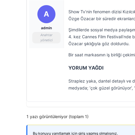
Show Tv’nin fenomen dizisi Kızılcı
A
Özge Özacar bir süredir ekranlar
admin
Şimdilerde sosyal medya paylaşıml
Anahtar
4. kez Cannes Film Festivali’nde 
yönetici
Özacar şıklığıyla göz doldurdu.
Bir saat markasının iş birliği çeki
YORUM YAĞDI
Straplez yaka, dantel detaylı ve d
medyada; ‘çok güzel görünüyor’, ‘s
1 yazı görüntüleniyor (toplam 1)
Bu konuyu yanıtlamak için giriş yapmış olmalısınız.