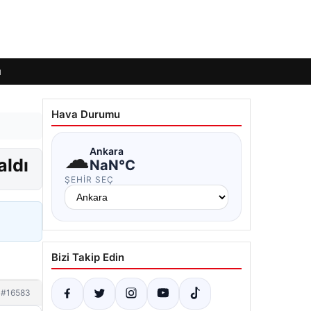
ı
Hava Durumu
☁
Ankara
aldı
NaN°C
ŞEHIR SEÇ
Bizi Takip Edin
#16583