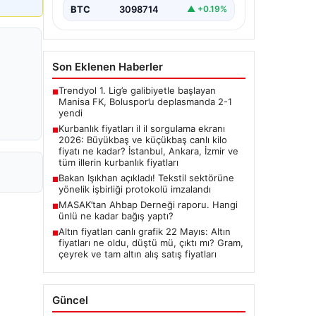
BTC
3098714
▲ +0.19%
Son Eklenen Haberler
Trendyol 1. Lig’e galibiyetle başlayan
■
Manisa FK, Boluspor’u deplasmanda 2-1
yendi
Kurbanlık fiyatları il il sorgulama ekranı
■
2026: Büyükbaş ve küçükbaş canlı kilo
fiyatı ne kadar? İstanbul, Ankara, İzmir ve
tüm illerin kurbanlık fiyatları
Bakan Işıkhan açıkladı! Tekstil sektörüne
■
yönelik işbirliği protokolü imzalandı
MASAK’tan Ahbap Derneği raporu. Hangi
■
ünlü ne kadar bağış yaptı?
Altın fiyatları canlı grafik 22 Mayıs: Altın
■
fiyatları ne oldu, düştü mü, çıktı mı? Gram,
çeyrek ve tam altın alış satış fiyatları
Güncel