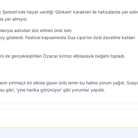
k Şerbeti’nde hayat verdiği ‘Görkem’ karakteri ile hafızalarda yer edi
da yer almıyor.
arıyla adından söz ettiren ünlü isim
boy gösterdi. Festival kapsamında Dua Lipa’nın özel davetine katılan
mini de gerçekleştirilen Özacar kırmızı elbisesiyle beğeni topladı.
erin yırtmaçlı bir elbise giyen ünlü ismin bu haline yorum yağdı. Sosya
u gibi’, ‘yine harika görünüyor’ gibi yorumlar yapıldı.