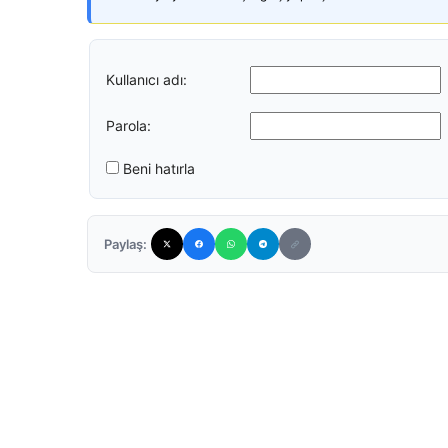
Kullanıcı adı:
Parola:
Beni hatırla
Paylaş: