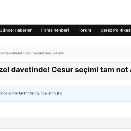
Güncel Haberler
Firma Rehberi
Forum
Çerez Politikas
el davetinde! Cesur seçimi tam not aldı
el davetinde! Cesur seçimi tam not 
 önce
admin
tarafından güncellenmiştir.