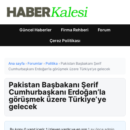
Güncel Haberler
Firma Rehberi
Forum
Çerez Politikası
Ana sayfa
›
Forumlar
›
Politika
›
Pakistan Başbakanı Şerif
Cumhurbaşkanı Erdoğan’la görüşmek üzere Türkiye’ye gelecek
Pakistan Başbakanı Şerif
Cumhurbaşkanı Erdoğan’la
görüşmek üzere Türkiye’ye
gelecek
Bu konu 0 yanıt içerir, 1 izleyen vardır ve en son
1 ay önce
admin