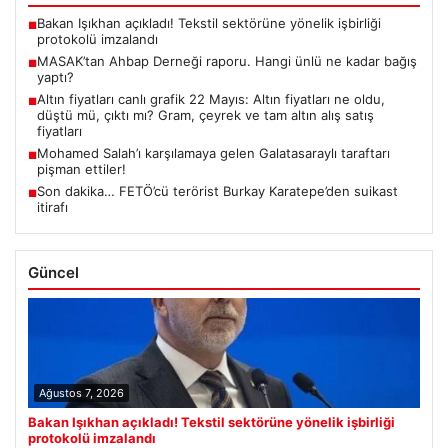
Bakan Işıkhan açıkladı! Tekstil sektörüne yönelik işbirliği
■
protokolü imzalandı
MASAK’tan Ahbap Derneği raporu. Hangi ünlü ne kadar bağış
■
yaptı?
Altın fiyatları canlı grafik 22 Mayıs: Altın fiyatları ne oldu,
■
düştü mü, çıktı mı? Gram, çeyrek ve tam altın alış satış
fiyatları
Mohamed Salah’ı karşılamaya gelen Galatasaraylı taraftarı
■
pişman ettiler!
Son dakika… FETÖ’cü terörist Burkay Karatepe’den suikast
■
itirafı
Güncel
Ağustos 7, 2026
Bakan Işıkhan açıkladı! Tekstil sektörüne yönelik işbirliği
protokolü imzalandı