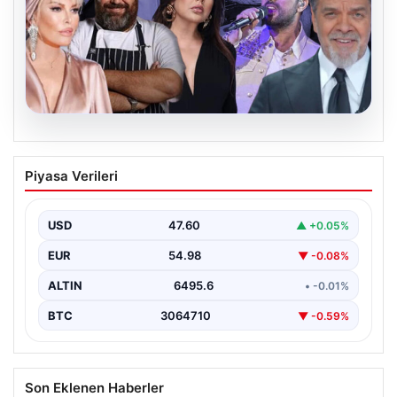
06.08.2026
MASAK’tan Ahbap Derneği raporu.
Piyasa Verileri
Hangi ünlü ne kadar bağış yaptı?
{"title": "MASAK Raporunda Ahbap Derneği'ne Yapılan
Bağışlar ve Ünlü İsimlerin Katkıları", "content": "İstanbul
USD
47.60
▲ +0.05%
Cumhuriyet…
EUR
54.98
▼ -0.08%
ALTIN
6495.6
• -0.01%
BTC
3064710
▼ -0.59%
Son Eklenen Haberler