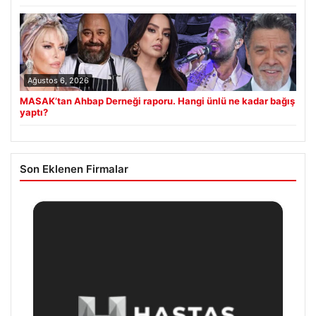
Ağustos 6, 2026
MASAK’tan Ahbap Derneği raporu. Hangi ünlü ne kadar bağış
yaptı?
Son Eklenen Firmalar