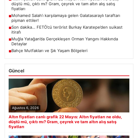
düştü mü, çıktı mı? Gram, çeyrek ve tam altın alış satış
fiyatları
Mohamed Salah’ı karşılamaya gelen Galatasaraylı taraftarı
■
pişman ettiler!
Son dakika… FETÖ’cü terörist Burkay Karatepe’den suikast
■
itirafı
Muğla Yatağan’da Gerçekleşen Orman Yangını Hakkında
■
Detaylar
Bahçe Mutfakları ve Şık Yaşam Bölgeleri
■
Güncel
Ağustos 6, 2026
Altın fiyatları canlı grafik 22 Mayıs: Altın fiyatları ne oldu,
düştü mü, çıktı mı? Gram, çeyrek ve tam altın alış satış
fiyatları