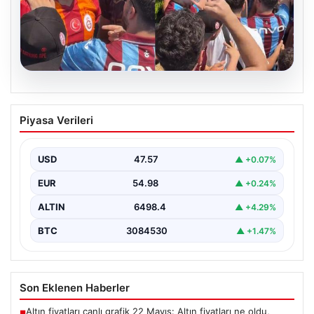
05.08.2026
Mohamed Salah’ı karşılamaya gelen
Piyasa Verileri
Galatasaraylı taraftarı pişman ettiler!
USD
47.57
▲ +0.07%
EUR
54.98
▲ +0.24%
ALTIN
6498.4
▲ +4.29%
BTC
3084530
▲ +1.47%
Son Eklenen Haberler
Altın fiyatları canlı grafik 22 Mayıs: Altın fiyatları ne oldu,
■