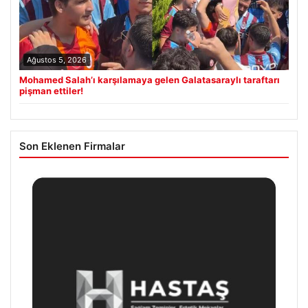
Ağustos 5, 2026
Mohamed Salah’ı karşılamaya gelen Galatasaraylı taraftarı
pişman ettiler!
Son Eklenen Firmalar