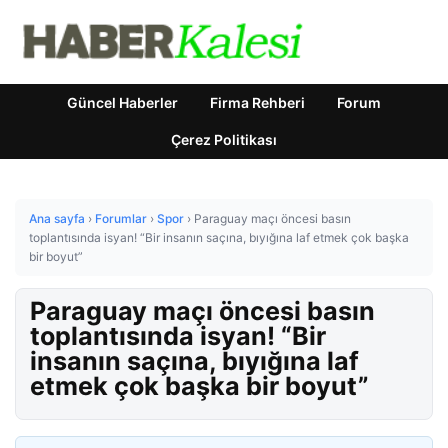
Güncel Haberler
Firma Rehberi
Forum
Çerez Politikası
Ana sayfa
›
Forumlar
›
Spor
›
Paraguay maçı öncesi basın
toplantısında isyan! “Bir insanın saçına, bıyığına laf etmek çok başka
bir boyut”
Paraguay maçı öncesi basın
toplantısında isyan! “Bir
insanın saçına, bıyığına laf
etmek çok başka bir boyut”