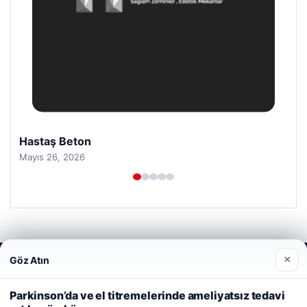
Hastaş Beton
Mayıs 26, 2026
×
Göz Atın
Web sitemizi nasıl kullandığınızı daha iyi anlayabilmek,
© 2026 Haber Kalesi
deneyiminizi kişiselleştirmek ve geliştirmek amacıyla çerezler
kullanıyoruz.
Çerez Politikamız
etcio
Parkinson’da ve el titremelerinde ameliyatsız tedavi