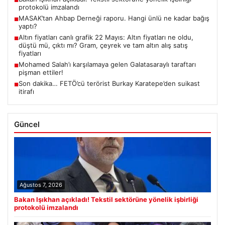
■
protokolü imzalandı
MASAK’tan Ahbap Derneği raporu. Hangi ünlü ne kadar bağış
■
yaptı?
Altın fiyatları canlı grafik 22 Mayıs: Altın fiyatları ne oldu,
■
düştü mü, çıktı mı? Gram, çeyrek ve tam altın alış satış
fiyatları
Mohamed Salah’ı karşılamaya gelen Galatasaraylı taraftarı
■
pişman ettiler!
Son dakika… FETÖ’cü terörist Burkay Karatepe’den suikast
■
itirafı
Güncel
Ağustos 7, 2026
Bakan Işıkhan açıkladı! Tekstil sektörüne yönelik işbirliği
protokolü imzalandı