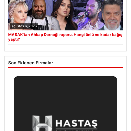
Ağustos 6, 2026
MASAK’tan Ahbap Derneği raporu. Hangi ünlü ne kadar bağış
yaptı?
Son Eklenen Firmalar